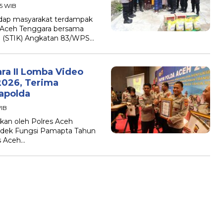
55 WIB
adap masyarakat terdampak
s Aceh Tenggara bersama
an (STIK) Angkatan 83/WPS…
ra II Lomba Video
026, Terima
apolda
WIB
kan oleh Polres Aceh
ndek Fungsi Pamapta Tahun
es Aceh…