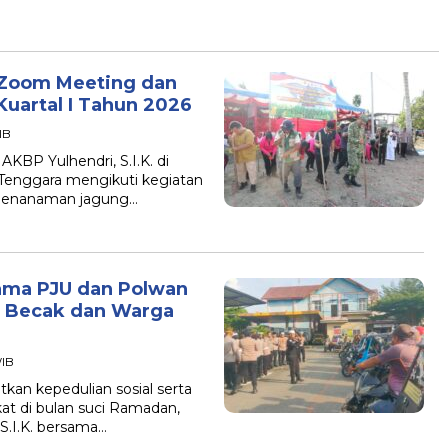
i Zoom Meeting dan
uartal I Tahun 2026
IB
KBP Yulhendri, S.I.K. di
Tenggara mengikuti kegiatan
 penanaman jagung…
ama PJU dan Polwan
g Becak dan Warga
WIB
an kepedulian sosial serta
 di bulan suci Ramadan,
S.I.K. bersama…