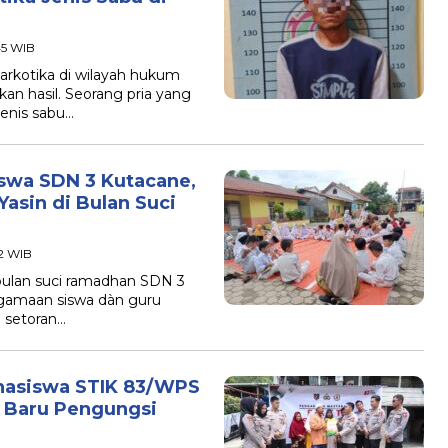
45 WIB
rkotika di wilayah hukum
n hasil. Seorang pria yang
jenis sabu…
swa SDN 3 Kutacane,
Yasin di Bulan Suci
12 WIB
ulan suci ramadhan SDN 3
gamaan siswa dàn guru
 setoran…
hasiswa STIK 83/WPS
 Baru Pengungsi