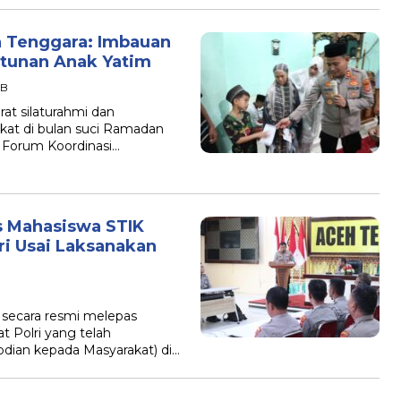
h Tenggara: Imbauan
ntunan Anak Yatim
IB
t silaturahmi dan
at di bulan suci Ramadan
 Forum Koordinasi…
s Mahasiswa STIK
ri Usai Laksanakan
 secara resmi melepas
 Polri yang telah
dian kepada Masyarakat) di…