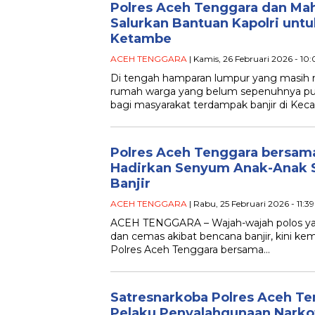
Polres Aceh Tenggara dan Ma
Salurkan Bantuan Kapolri untu
Ketambe
ACEH TENGGARA
| Kamis, 26 Februari 2026 - 10
Di tengah hamparan lumpur yang masih
rumah warga yang belum sepenuhnya puli
bagi masyarakat terdampak banjir di Ke
Polres Aceh Tenggara bersam
Hadirkan Senyum Anak-Anak S
Banjir
ACEH TENGGARA
| Rabu, 25 Februari 2026 - 11:3
ACEH TENGGARA – Wajah-wajah polos yang
dan cemas akibat bencana banjir, kini kemb
Polres Aceh Tenggara bersama…
Satresnarkoba Polres Aceh T
Pelaku Penyalahgunaan Narkot