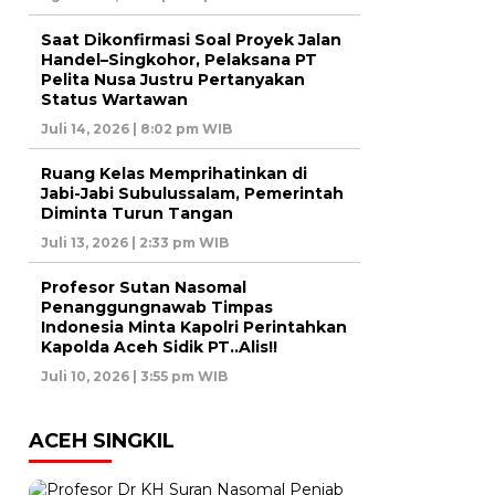
Saat Dikonfirmasi Soal Proyek Jalan
Handel–Singkohor, Pelaksana PT
Pelita Nusa Justru Pertanyakan
Status Wartawan
Juli 14, 2026 | 8:02 pm WIB
Ruang Kelas Memprihatinkan di
Jabi-Jabi Subulussalam, Pemerintah
Diminta Turun Tangan
Juli 13, 2026 | 2:33 pm WIB
Profesor Sutan Nasomal
Penanggungnawab Timpas
Indonesia Minta Kapolri Perintahkan
Kapolda Aceh Sidik PT..Alis!!
Juli 10, 2026 | 3:55 pm WIB
ACEH SINGKIL