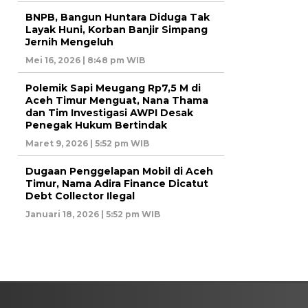
BNPB, Bangun Huntara Diduga Tak
Layak Huni, Korban Banjir Simpang
Jernih Mengeluh
Mei 16, 2026 | 8:48 pm WIB
Polemik Sapi Meugang Rp7,5 M di
Aceh Timur Menguat, Nana Thama
dan Tim Investigasi AWPI Desak
Penegak Hukum Bertindak
Maret 9, 2026 | 5:52 pm WIB
Dugaan Penggelapan Mobil di Aceh
Timur, Nama Adira Finance Dicatut
Debt Collector Ilegal
Januari 18, 2026 | 5:52 pm WIB