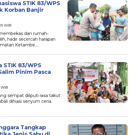
hasiswa STIK 83/WPS
k Korban Banjir
:05 WIB
 membekas dan rumah-
h, hadir secercah harapan
camatan Ketambe….
a STIK 83/WPS
alim Pinim Pasca
9 WIB
 sempat diliputi rasa takut
ali dihiasi senyum ceria.
enggara Tangkap
ika Jenis Sabu di