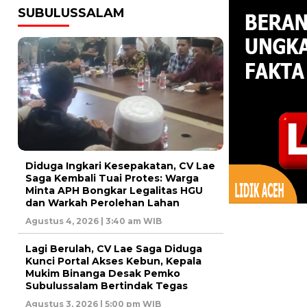
SUBULUSSALAM
Diduga Ingkari Kesepakatan, CV Lae
Saga Kembali Tuai Protes: Warga
Minta APH Bongkar Legalitas HGU
dan Warkah Perolehan Lahan
Agustus 4, 2026 | 3:40 am WIB
Lagi Berulah, CV Lae Saga Diduga
Kunci Portal Akses Kebun, Kepala
Mukim Binanga Desak Pemko
Subulussalam Bertindak Tegas
Agustus 3, 2026 | 5:00 pm WIB