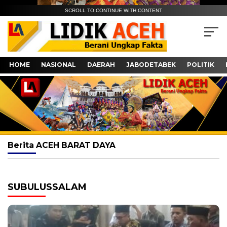
SCROLL TO CONTINUE WITH CONTENT
HOME
NASIONAL
DAERAH
JABODETABEK
POLITIK
Berita
ACEH BARAT DAYA
SUBULUSSALAM