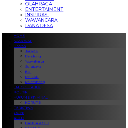
OLAHRAGA
ENTERTAIMENT
INSPIRASI
WAWANCARA
DANA DESA
HOME
NASIONAL
Daerah
Jakarta
Bandung
Yogyakarta
Surabaya
Bali
MEDAN
Palembang
JABODETABEK
POLITIK
HUKUM & KRIMINAL
KORUPSI
PERISTIWA
OPINI
ACEH
BANDA ACEH