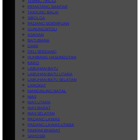
TEBING TINGGI
PEMATANG SIANTAR
TANJUNG BALAI
SIBOLGA
PADANG SIDEMPUAN
GUNUNGSITOLI
ASAHAN
BATUBARA
DAIRI
DELI SERDANG
HUMBANG HASUNDUTAN
KARO
LABUHAN BATU
LABUHAN BATU UTARA
LABUHAN BATU SELATAN
LANGKAT
MANDAILING NATAL
NIAS
NIAS UTARA
NIAS BARAT
NIAS SELATAN
PADANG LAWAS
PADANG LAWAS UTARA
PAKPAK BHARAT
SAMOSIR