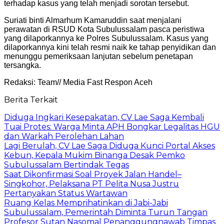
terhadap kasus yang telah menjadi sorotan tersebut.
Suriati binti Almarhum Kamaruddin saat menjalani
perawatan di RSUD Kota Subulussalam pasca peristiwa
yang dilaporkannya ke Polres Subulussalam. Kasus yang
dilaporkannya kini telah resmi naik ke tahap penyidikan dan
menunggu pemeriksaan lanjutan sebelum penetapan
tersangka.
Redaksi: Team// Media Fast Respon Aceh
Berita Terkait
Diduga Ingkari Kesepakatan, CV Lae Saga Kembali
Tuai Protes: Warga Minta APH Bongkar Legalitas HGU
dan Warkah Perolehan Lahan
Lagi Berulah, CV Lae Saga Diduga Kunci Portal Akses
Kebun, Kepala Mukim Binanga Desak Pemko
Subulussalam Bertindak Tegas
Saat Dikonfirmasi Soal Proyek Jalan Handel–
Singkohor, Pelaksana PT Pelita Nusa Justru
Pertanyakan Status Wartawan
Ruang Kelas Memprihatinkan di Jabi-Jabi
Subulussalam, Pemerintah Diminta Turun Tangan
Profesor Sutan Nasomal Penanggungnawab Timpas