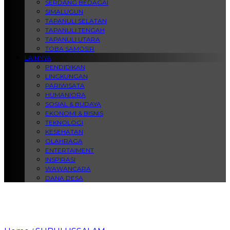
SERDANG BEDAGAI
SIMALUGUN
TAPANULI SELATAN
TAPANULI TENGAH
TAPANULI UTARA
TOBA SAMOSIR
LAINNYA
PENDIDIKAN
LINGKUNGAN
PARIWISATA
HUMANIORA
SOSIAL & BUDAYA
EKONOMI & BISNIS
TEKNOLOGI
KESEHATAN
OLAHRAGA
ENTERTAIMENT
INSPIRASI
WAWANCARA
DANA DESA