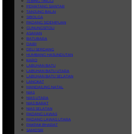
TEBING TINGGI
PEMATANG SIANTAR
TANJUNG BALAI
SIBOLGA
PADANG SIDEMPUAN
GUNUNGSITOLI
ASAHAN
BATUBARA
DAIRI
DELI SERDANG
HUMBANG HASUNDUTAN
KARO
LABUHAN BATU
LABUHAN BATU UTARA
LABUHAN BATU SELATAN
LANGKAT
MANDAILING NATAL
NIAS
NIAS UTARA
NIAS BARAT
NIAS SELATAN
PADANG LAWAS
PADANG LAWAS UTARA
PAKPAK BHARAT
SAMOSIR