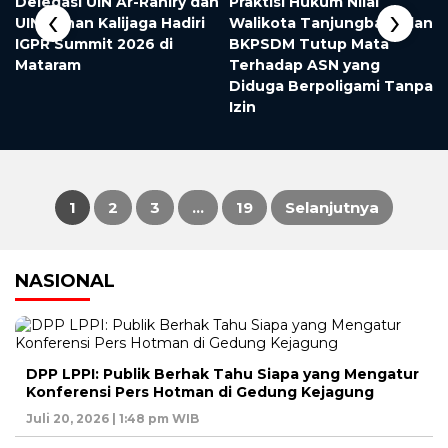
Delegasi UIN Ar-Raniry dan
Praktisi Hukum Nilai
‹
›
UIN Sunan Kalijaga Hadiri
Walikota Tanjungbalai dan
IGPR Summit 2026 di
BKPSDM Tutup Mata
Mataram
Terhadap ASN yang
Diduga Berpoligami Tanpa
Izin
1
2
3
…
19
Selanjutnya
Paginasi
NASIONAL
pos
DPP LPPI: Publik Berhak Tahu Siapa yang Mengatur
Konferensi Pers Hotman di Gedung Kejagung
Juli 20, 2026 | 1:48 pm WIB