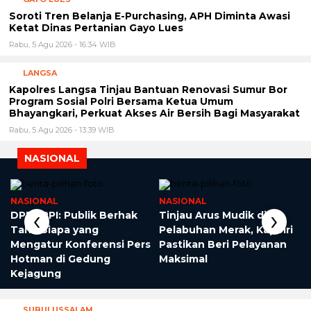
Soroti Tren Belanja E-Purchasing, APH Diminta Awasi
Ketat Dinas Pertanian Gayo Lues
Rabu, 5 Agu 2026 - 16:34 WIB
LANGSA
Kapolres Langsa Tinjau Bantuan Renovasi Sumur Bor
Program Sosial Polri Bersama Ketua Umum
Bhayangkari, Perkuat Akses Air Bersih Bagi Masyarakat
Rabu, 5 Agu 2026 - 13:39 WIB
NASIONAL
NASIONAL
NASIONAL
‹
›
DPP LPPI: Publik Berhak
Tinjau Arus Mudik di
Tahu Siapa yang
Pelabuhan Merak, Kapolri
Mengatur Konferensi Pers
Pastikan Beri Pelayanan
Hotman di Gedung
Maksimal
Kejagung
SUBULUSSALAM