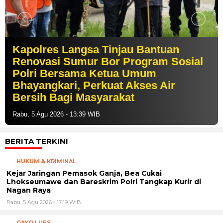
Kapolres Langsa Tinjau Bantuan
Renovasi Sumur Bor Program Sosial
Polri Bersama Ketua Umum
Bhayangkari, Perkuat Akses Air
Bersih Bagi Masyarakat
Rabu, 5 Agu 2026 - 13:39 WIB
BERITA TERKINI
HUKUM & KRIMINAL
Kejar Jaringan Pemasok Ganja, Bea Cukai
Lhokseumawe dan Bareskrim Polri Tangkap Kurir di
Nagan Raya
Rabu, 5 Agu 2026 - 17:19 WIB
GAYO LUES