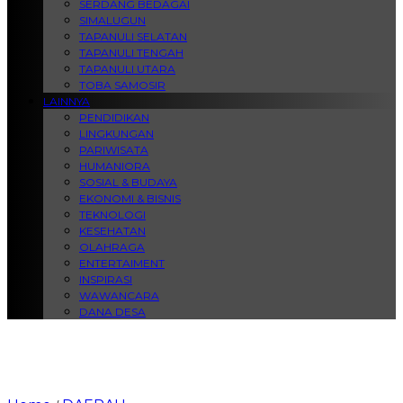
SERDANG BEDAGAI
SIMALUGUN
TAPANULI SELATAN
TAPANULI TENGAH
TAPANULI UTARA
TOBA SAMOSIR
LAINNYA
PENDIDIKAN
LINGKUNGAN
PARIWISATA
HUMANIORA
SOSIAL & BUDAYA
EKONOMI & BISNIS
TEKNOLOGI
KESEHATAN
OLAHRAGA
ENTERTAIMENT
INSPIRASI
WAWANCARA
DANA DESA