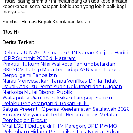
Tradisi saling siram air ini melambangkan doa keselamatan,
keberkahan, serta harapan kehidupan yang lebih baik bagi
masyarakat.
Sumber: Humas Bupati Kepulauan Meranti
(Ros.H)
Berita Terkait
Delegasi UIN Ar-Raniry dan UIN Sunan Kalijaga Hadiri
IGPR Summit 2026 di Mataram
Praktisi Hukum Nilai Walikota Tanjungbalai dan
BKPSDM Tutup Mata Terhadap ASN yang Diduga
Berpoligami Tanpa Izin
Narasi Menyesatkan Tanpa Verifikasi Dinilai Tidak
Pakai Otak, Isu Pemalsuan Dokumen dan Dugaan
Narkoba Mulai Disorot Publik
Wakapolda Riau Instruksikan Tangkap Seluruh
Pelaku Penyerangan di Rokan Hulu
Satgas Preemtif Operasi Keselamatan Seulawah 2026
Edukasi Masyarakat Tertib Berlalu Lintas Melalui
Pembagian Brosur
Viral LGBT Diduga di THM Paragon, DPD PWMOI
Pekanbaru Bidang Pendidikan Desi Novita Dukung