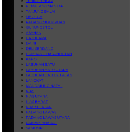
TEBING TINGGI
PEMATANG SIANTAR
TANJUNG BALAI
SIBOLGA
PADANG SIDEMPUAN
GUNUNGSITOLI
ASAHAN
BATUBARA
DAIRI
DELI SERDANG
HUMBANG HASUNDUTAN
KARO
LABUHAN BATU
LABUHAN BATU UTARA
LABUHAN BATU SELATAN
LANGKAT
MANDAILING NATAL
NIAS
NIAS UTARA
NIAS BARAT
NIAS SELATAN
PADANG LAWAS
PADANG LAWAS UTARA
PAKPAK BHARAT
SAMOSIR