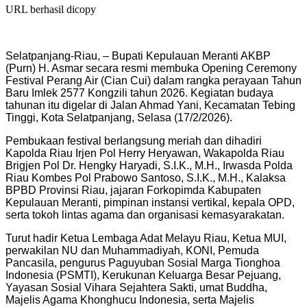
URL berhasil dicopy
Selatpanjang-Riau, – Bupati Kepulauan Meranti AKBP
(Purn) H. Asmar secara resmi membuka Opening Ceremony
Festival Perang Air (Cian Cui) dalam rangka perayaan Tahun
Baru Imlek 2577 Kongzili tahun 2026. Kegiatan budaya
tahunan itu digelar di Jalan Ahmad Yani, Kecamatan Tebing
Tinggi, Kota Selatpanjang, Selasa (17/2/2026).
Pembukaan festival berlangsung meriah dan dihadiri
Kapolda Riau Irjen Pol Herry Heryawan, Wakapolda Riau
Brigjen Pol Dr. Hengky Haryadi, S.I.K., M.H., Irwasda Polda
Riau Kombes Pol Prabowo Santoso, S.I.K., M.H., Kalaksa
BPBD Provinsi Riau, jajaran Forkopimda Kabupaten
Kepulauan Meranti, pimpinan instansi vertikal, kepala OPD,
serta tokoh lintas agama dan organisasi kemasyarakatan.
Turut hadir Ketua Lembaga Adat Melayu Riau, Ketua MUI,
perwakilan NU dan Muhammadiyah, KONI, Pemuda
Pancasila, pengurus Paguyuban Sosial Marga Tionghoa
Indonesia (PSMTI), Kerukunan Keluarga Besar Pejuang,
Yayasan Sosial Vihara Sejahtera Sakti, umat Buddha,
Majelis Agama Khonghucu Indonesia, serta Majelis