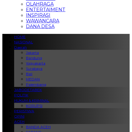
OLAHRAGA
ENTERTAIMENT
INSPIRASI
WAWANCARA
DANA DESA
HOME
NASIONAL
Daerah
Jakarta
Bandung
Yogyakarta
Surabaya
Bali
MEDAN
Palembang
JABODETABEK
POLITIK
HUKUM & KRIMINAL
KORUPSI
PERISTIWA
OPINI
ACEH
BANDA ACEH