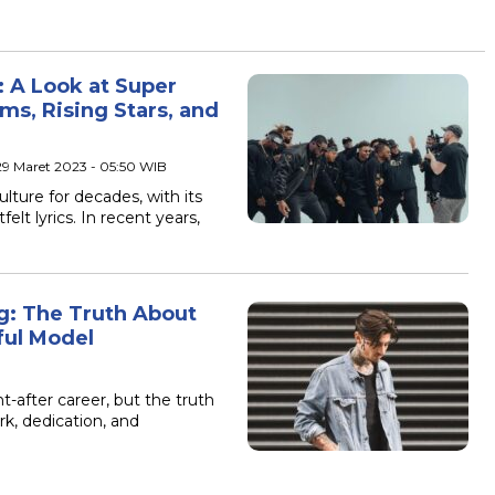
 A Look at Super
s, Rising Stars, and
29 Maret 2023 - 05:50 WIB
lture for decades, with its
elt lyrics. In recent years,
g: The Truth About
ful Model
-after career, but the truth
rk, dedication, and