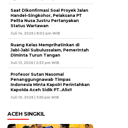
Saat Dikonfirmasi Soal Proyek Jalan
Handel–Singkohor, Pelaksana PT
Pelita Nusa Justru Pertanyakan
Status Wartawan
Juli 14, 2026 | 8:02 pm WIB
Ruang Kelas Memprihatinkan di
Jabi-Jabi Subulussalam, Pemerintah
Diminta Turun Tangan
Juli 13, 2026 | 2:33 pm WIB
Profesor Sutan Nasomal
Penanggungnawab Timpas
Indonesia Minta Kapolri Perintahkan
Kapolda Aceh Sidik PT..Alis!!
Juli 10, 2026 | 3:55 pm WIB
ACEH SINGKIL