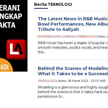
Berita
TEKNOLOGI
The Latest News in R&B Music:
Bowl Performances, New Album
Tribute to Aaliyah
INTERNASIONAL
|
MEDAN
|
TEKNOLOGI
| Rabu, 
R&B music has been a staple of popular cu
smooth melodies, soulful vocals, and heartf
the…
Behind the Scenes of Modelin
What it Takes to be a Success
TEKNOLOGI
| Selasa, 28 Maret 2023 - 23:02 WIB
Modeling is a glamorous and highly sought
behind the scenes is that it takes hard wo
persistence to…