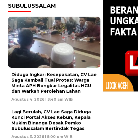
SUBULUSSALAM
Diduga Ingkari Kesepakatan, CV Lae
Saga Kembali Tuai Protes: Warga
Minta APH Bongkar Legalitas HGU
dan Warkah Perolehan Lahan
Agustus 4, 2026 | 3:40 am WIB
Lagi Berulah, CV Lae Saga Diduga
Kunci Portal Akses Kebun, Kepala
Mukim Binanga Desak Pemko
Subulussalam Bertindak Tegas
Agustus 3, 2026 | 5:00 pm WIB