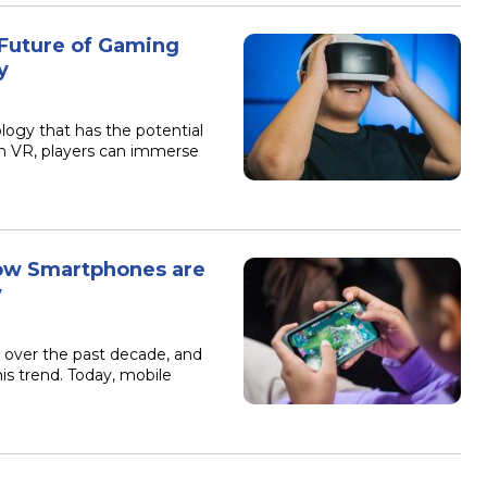
 Future of Gaming
y
logy that has the potential
th VR, players can immerse
How Smartphones are
y
 over the past decade, and
is trend. Today, mobile