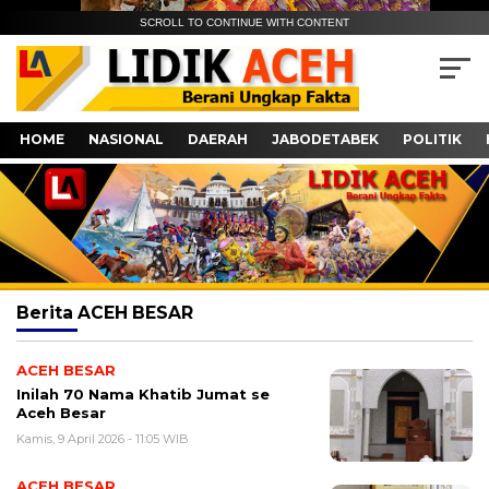
SCROLL TO CONTINUE WITH CONTENT
HOME
NASIONAL
DAERAH
JABODETABEK
POLITIK
Berita
ACEH BESAR
ACEH BESAR
Inilah 70 Nama Khatib Jumat se
Aceh Besar
Kamis, 9 April 2026 - 11:05 WIB
ACEH BESAR