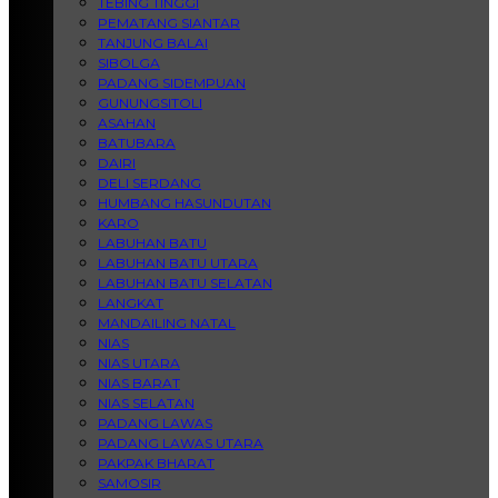
TEBING TINGGI
PEMATANG SIANTAR
TANJUNG BALAI
SIBOLGA
PADANG SIDEMPUAN
GUNUNGSITOLI
ASAHAN
BATUBARA
DAIRI
DELI SERDANG
HUMBANG HASUNDUTAN
KARO
LABUHAN BATU
LABUHAN BATU UTARA
LABUHAN BATU SELATAN
LANGKAT
MANDAILING NATAL
NIAS
NIAS UTARA
NIAS BARAT
NIAS SELATAN
PADANG LAWAS
PADANG LAWAS UTARA
PAKPAK BHARAT
SAMOSIR