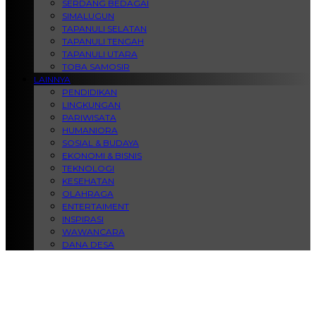
SERDANG BEDAGAI
SIMALUGUN
TAPANULI SELATAN
TAPANULI TENGAH
TAPANULI UTARA
TOBA SAMOSIR
LAINNYA
PENDIDIKAN
LINGKUNGAN
PARIWISATA
HUMANIORA
SOSIAL & BUDAYA
EKONOMI & BISNIS
TEKNOLOGI
KESEHATAN
OLAHRAGA
ENTERTAIMENT
INSPIRASI
WAWANCARA
DANA DESA