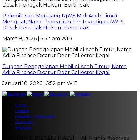
Polemik Sapi Meugang Rp7,5 M di Aceh Timur
Menguat, Nana Thama dan Tim Investigasi AWPI
Desak Penegak Hukum Bertindak
Maret 9, 2026 | 5:52 pm WIB
Dugaan Penggelapan Mobil di Aceh Timur, Nama
Adira Finance Dicatut Debt Collector Ilegal
Januari 18, 2026 | 5:52 pm WIB
Home
Redaksi
Pedoman Media Siber
Disclaimer
Info Iklan
Copyright © 2026 LIDIK ACEH - All Rights Reserved