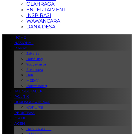
OLAHRAGA
ENTERTAIMENT
INSPIRASI
WAWANCARA
DANA DESA
HOME
NASIONAL
Daerah
Jakarta
Bandung
Yogyakarta
Surabaya
Bali
MEDAN
Palembang
JABODETABEK
POLITIK
HUKUM & KRIMINAL
KORUPSI
PERISTIWA
OPINI
ACEH
BANDA ACEH