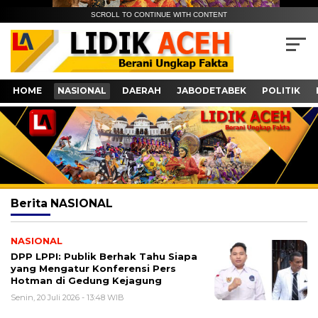
SCROLL TO CONTINUE WITH CONTENT
HOME
NASIONAL
DAERAH
JABODETABEK
POLITIK
Berita
NASIONAL
NASIONAL
DPP LPPI: Publik Berhak Tahu Siapa
yang Mengatur Konferensi Pers
Hotman di Gedung Kejagung
Senin, 20 Juli 2026 - 13:48 WIB