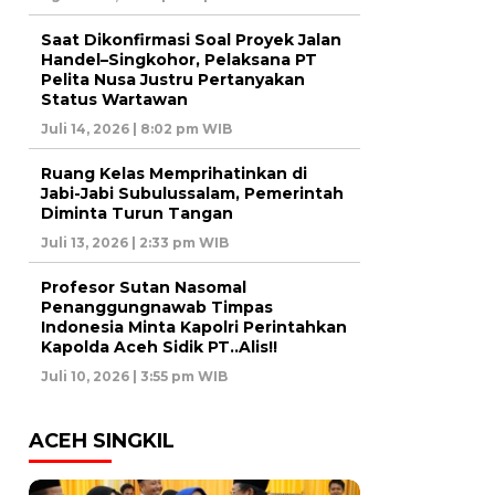
Saat Dikonfirmasi Soal Proyek Jalan
Handel–Singkohor, Pelaksana PT
Pelita Nusa Justru Pertanyakan
Status Wartawan
Juli 14, 2026 | 8:02 pm WIB
Ruang Kelas Memprihatinkan di
Jabi-Jabi Subulussalam, Pemerintah
Diminta Turun Tangan
Juli 13, 2026 | 2:33 pm WIB
Profesor Sutan Nasomal
Penanggungnawab Timpas
Indonesia Minta Kapolri Perintahkan
Kapolda Aceh Sidik PT..Alis!!
Juli 10, 2026 | 3:55 pm WIB
ACEH SINGKIL