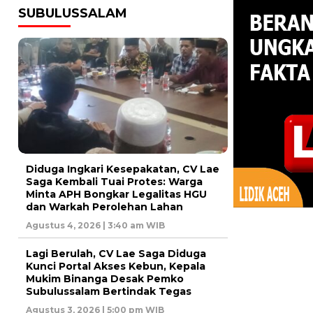
SUBULUSSALAM
Diduga Ingkari Kesepakatan, CV Lae
Saga Kembali Tuai Protes: Warga
Minta APH Bongkar Legalitas HGU
dan Warkah Perolehan Lahan
Agustus 4, 2026 | 3:40 am WIB
Lagi Berulah, CV Lae Saga Diduga
Kunci Portal Akses Kebun, Kepala
Mukim Binanga Desak Pemko
Subulussalam Bertindak Tegas
Agustus 3, 2026 | 5:00 pm WIB