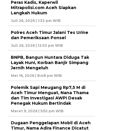
Peras Kadis, Kaperwil
Mitrapolisi.com Aceh Siapkan
Langkah Hukum
Juli 26, 2026 | 1:32 pm WIB
Polres Aceh Timur Jalani Tes Urine
dan Pemeriksaan Ponsel
Juli 26, 2026 | 12:32 pm WIB
BNPB, Bangun Huntara Diduga Tak
Layak Huni, Korban Banjir Simpang
Jernih Mengeluh
Mei 16, 2026 | 8:48 pm WIB
Polemik Sapi Meugang Rp7,5 M di
Aceh Timur Menguat, Nana Thama
dan Tim Investigasi AWPI Desak
Penegak Hukum Bertindak
Maret 9, 2026 | 5:52 pm WIB
Dugaan Penggelapan Mobil di Aceh
Timur, Nama Adira Finance Dicatut