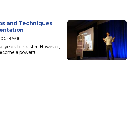
ips and Techniques
sentation
- 02:46 WIB
ake years to master. However,
become a powerful