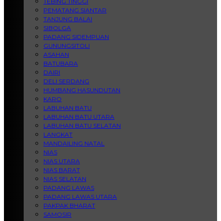
TEBING TINGGI
PEMATANG SIANTAR
TANJUNG BALAI
SIBOLGA
PADANG SIDEMPUAN
GUNUNGSITOLI
ASAHAN
BATUBARA
DAIRI
DELI SERDANG
HUMBANG HASUNDUTAN
KARO
LABUHAN BATU
LABUHAN BATU UTARA
LABUHAN BATU SELATAN
LANGKAT
MANDAILING NATAL
NIAS
NIAS UTARA
NIAS BARAT
NIAS SELATAN
PADANG LAWAS
PADANG LAWAS UTARA
PAKPAK BHARAT
SAMOSIR