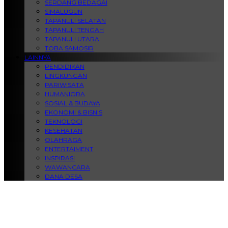
SERDANG BEDAGAI
SIMALUGUN
TAPANULI SELATAN
TAPANULI TENGAH
TAPANULI UTARA
TOBA SAMOSIR
LAINNYA
PENDIDIKAN
LINGKUNGAN
PARIWISATA
HUMANIORA
SOSIAL & BUDAYA
EKONOMI & BISNIS
TEKNOLOGI
KESEHATAN
OLAHRAGA
ENTERTAIMENT
INSPIRASI
WAWANCARA
DANA DESA