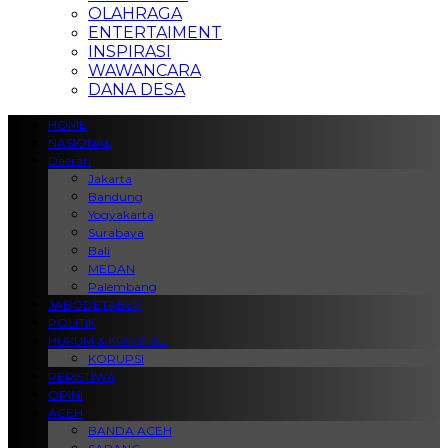
OLAHRAGA
ENTERTAIMENT
INSPIRASI
WAWANCARA
DANA DESA
HOME
NASIONAL
Daerah
Jakarta
Bandung
Yogyakarta
Surabaya
Bali
MEDAN
Palembang
JABODETABEK
POLITIK
HUKUM & KRIMINAL
KORUPSI
PERISTIWA
OPINI
ACEH
BANDA ACEH