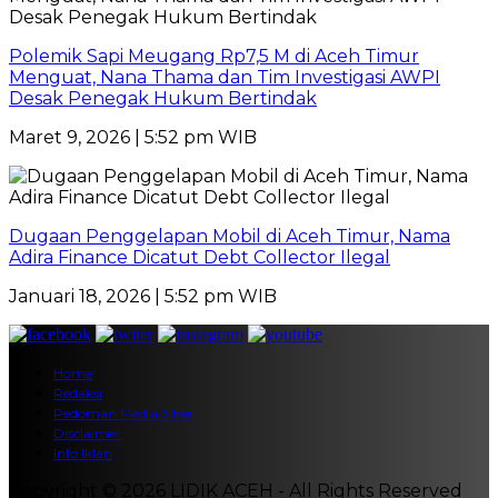
Polemik Sapi Meugang Rp7,5 M di Aceh Timur
Menguat, Nana Thama dan Tim Investigasi AWPI
Desak Penegak Hukum Bertindak
Maret 9, 2026 | 5:52 pm WIB
Dugaan Penggelapan Mobil di Aceh Timur, Nama
Adira Finance Dicatut Debt Collector Ilegal
Januari 18, 2026 | 5:52 pm WIB
Home
Redaksi
Pedoman Media Siber
Disclaimer
Info Iklan
Copyright © 2026 LIDIK ACEH - All Rights Reserved