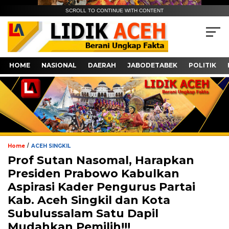
SCROLL TO CONTINUE WITH CONTENT
HOME
NASIONAL
DAERAH
JABODETABEK
POLITIK
/
Home
ACEH SINGKIL
Prof Sutan Nasomal, Harapkan
Presiden Prabowo Kabulkan
Aspirasi Kader Pengurus Partai
Kab. Aceh Singkil dan Kota
Subulussalam Satu Dapil
Mudahkan Pemilih!!!