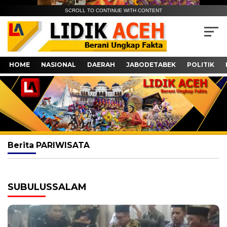
SCROLL TO CONTINUE WITH CONTENT
HOME
NASIONAL
DAERAH
JABODETABEK
POLITIK
Berita
PARIWISATA
SUBULUSSALAM