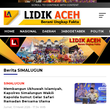
SCROLL TO CONTINUE WITH CONTENT
HOME
NASIONAL
DAERAH
JABODETABEK
POLITIK
Berita
SIMALUGUN
SIMALUGUN
Membangun Ukhuwah Islamiyah,
Kapolres Simalungun Wakili
Kapolda Sumut Gelar Safari
Ramadan Bersama Ulama
Jumat, 13 Maret 2026 - 17:34 WIB