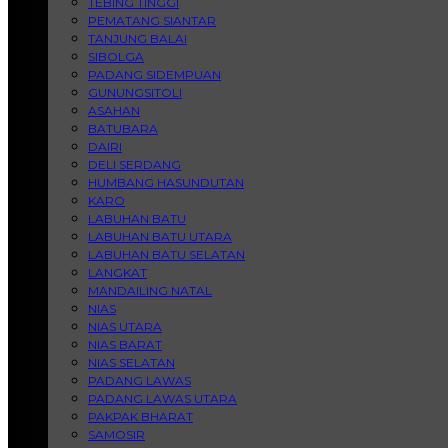
TEBING TINGGI
PEMATANG SIANTAR
TANJUNG BALAI
SIBOLGA
PADANG SIDEMPUAN
GUNUNGSITOLI
ASAHAN
BATUBARA
DAIRI
DELI SERDANG
HUMBANG HASUNDUTAN
KARO
LABUHAN BATU
LABUHAN BATU UTARA
LABUHAN BATU SELATAN
LANGKAT
MANDAILING NATAL
NIAS
NIAS UTARA
NIAS BARAT
NIAS SELATAN
PADANG LAWAS
PADANG LAWAS UTARA
PAKPAK BHARAT
SAMOSIR