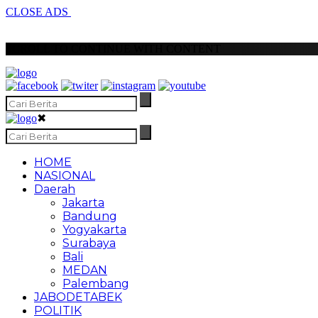
CLOSE ADS
SCROLL TO CONTINUE WITH CONTENT
✖
HOME
NASIONAL
Daerah
Jakarta
Bandung
Yogyakarta
Surabaya
Bali
MEDAN
Palembang
JABODETABEK
POLITIK