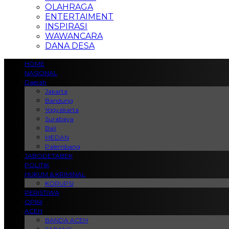
OLAHRAGA
ENTERTAIMENT
INSPIRASI
WAWANCARA
DANA DESA
HOME
NASIONAL
Daerah
Jakarta
Bandung
Yogyakarta
Surabaya
Bali
MEDAN
Palembang
JABODETABEK
POLITIK
HUKUM & KRIMINAL
KORUPSI
PERISTIWA
OPINI
ACEH
BANDA ACEH