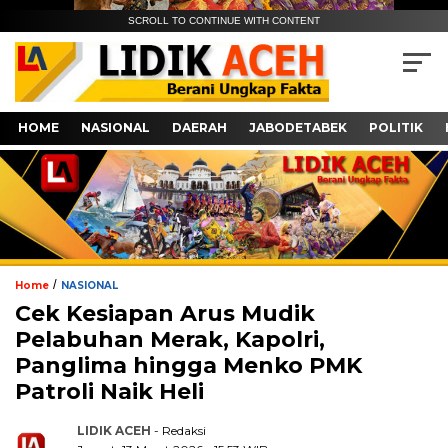
SCROLL TO CONTINUE WITH CONTENT
HOME
NASIONAL
DAERAH
JABODETABEK
POLITIK
/
Home
NASIONAL
Cek Kesiapan Arus Mudik
Pelabuhan Merak, Kapolri,
Panglima hingga Menko PMK
Patroli Naik Heli
LIDIK ACEH
- Redaksi