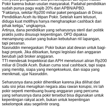
Pokir karena bukan usulan masyarakat. Padahal pendidikan
sudah punya pagu wajib 20% dari APBN/APBD.
“Faktanya, sekitar Rp200 miliar paket pengadaan di Dinas
Pendidikan Aceh itu titipan Pokir. Setelah kami telusuri,
diduga kuat motifnya hanya mengharapkan cashback dari
pihak ketiga,” ungkapnya.
Artinya, dana pendidikan yang seharusnya steril dari politik
praktis justru disusupi kepentingan. OPD dipaksa
menampung usulan yang bukan kebutuhan riil lapangan,
tapi pesanan.
Nasruddin menegaskan: Pokir bukan alat dewan untuk bagi-
bagi proyek. Jika dibiarkan, fungsi legislasi dan anggaran
berubah jadi broker anggaran.
TTI mendesak Inspektorat dan APH menelusuri aliran Rp200
miliar di Disdik Aceh. Bukan cuma soal cashback, tapi siapa
yang menitip, siapa yang mengeksekusi, dan siapa yang
menikmati, ujar Nasruddin.
Seharusnya dana pokir dihentikan karena jika dilihat dari
satu sisi jelas merugikan negara atau rawan korupsi, ini lah
pokir seperti membuang buang anggaran yang percuma
yang seharusnya dana pokir tersebut bisa digunakan untuk
kepentingan rakyat aceh, bukan untuk kepentingan
sekelompok atau segelintir orang.