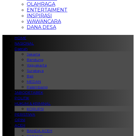
OLAHRAGA
ENTERTAIMENT
INSPIRASI
WAWANCARA
DANA DESA
HOME
NASIONAL
Daerah
Jakarta
Bandung
Yogyakarta
Surabaya
Bali
MEDAN
Palembang
JABODETABEK
POLITIK
HUKUM & KRIMINAL
KORUPSI
PERISTIWA
OPINI
ACEH
BANDA ACEH