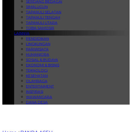
SERDANG BEDAGAI
SIMALUGUN
TAPANULI SELATAN
TAPANULI TENGAH
TAPANULI UTARA
TOBA SAMOSIR
LAINNYA
PENDIDIKAN
LINGKUNGAN
PARIWISATA
HUMANIORA
SOSIAL & BUDAYA
EKONOMI & BISNIS
TEKNOLOGI
KESEHATAN
OLAHRAGA
ENTERTAIMENT
INSPIRASI
WAWANCARA
DANA DESA