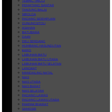
TEBING TINGGI
PEMATANG SIANTAR
TANJUNG BALAI
SIBOLGA
PADANG SIDEMPUAN
GUNUNGSITOLI
ASAHAN
BATUBARA
DAIRI
DELI SERDANG
HUMBANG HASUNDUTAN
KARO
LABUHAN BATU
LABUHAN BATU UTARA
LABUHAN BATU SELATAN
LANGKAT
MANDAILING NATAL
NIAS
NIAS UTARA
NIAS BARAT
NIAS SELATAN
PADANG LAWAS
PADANG LAWAS UTARA
PAKPAK BHARAT
SAMOSIR