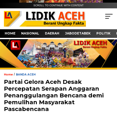
SCROLL TO CONTINUE WITH CONTENT
HOME
NASIONAL
DAERAH
JABODETABEK
POLITIK
/
Home
BANDA ACEH
Partai Gelora Aceh Desak
Percepatan Serapan Anggaran
Penanggulangan Bencana demi
Pemulihan Masyarakat
Pascabencana