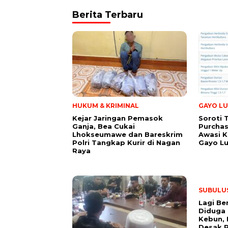
Berita Terbaru
HUKUM & KRIMINAL
GAYO LU
Kejar Jaringan Pemasok
Soroti 
Ganja, Bea Cukai
Purchas
Lhokseumawe dan Bareskrim
Awasi K
Polri Tangkap Kurir di Nagan
Gayo L
Raya
SUBULU
Lagi Be
Diduga 
Kebun, 
Desak 