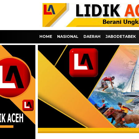
HOME
NASIONAL
DAERAH
JABODETABEK