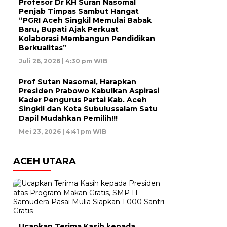
Profesor Dr KH Suran Nasomal
Penjab Timpas Sambut Hangat
“PGRI Aceh Singkil Memulai Babak
Baru, Bupati Ajak Perkuat
Kolaborasi Membangun Pendidikan
Berkualitas”
Juli 26, 2026 | 4:30 pm WIB
Prof Sutan Nasomal, Harapkan
Presiden Prabowo Kabulkan Aspirasi
Kader Pengurus Partai Kab. Aceh
Singkil dan Kota Subulussalam Satu
Dapil Mudahkan Pemilih!!!
Mei 23, 2026 | 4:41 pm WIB
ACEH UTARA
Ucapkan Terima Kasih kepada