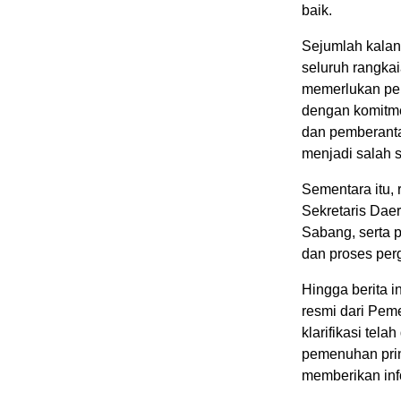
baik.
Sejumlah kalan
seluruh rangkai
memerlukan pend
dengan komitm
dan pemberanta
menjadi salah 
Sementara itu,
Sekretaris Dae
Sabang, serta 
dan proses per
Hingga berita i
resmi dari Peme
klarifikasi tel
pemenuhan prin
memberikan info