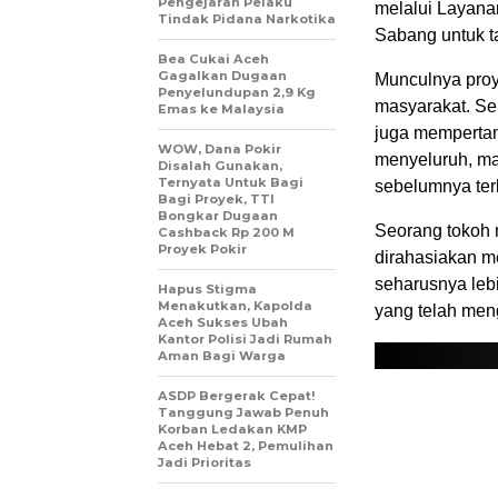
Pengejaran Pelaku
melalui Layana
Tindak Pidana Narkotika
Sabang untuk t
Bea Cukai Aceh
Gagalkan Dugaan
Munculnya proy
Penyelundupan 2,9 Kg
masyarakat. Sel
Emas ke Malaysia
juga mempertany
WOW, Dana Pokir
menyeluruh, m
Disalah Gunakan,
Ternyata Untuk Bagi
sebelumnya terk
Bagi Proyek, TTI
Bongkar Dugaan
Seorang tokoh 
Cashback Rp 200 M
Proyek Pokir
dirahasiakan m
seharusnya leb
Hapus Stigma
Menakutkan, Kapolda
yang telah men
Aceh Sukses Ubah
Kantor Polisi Jadi Rumah
Aman Bagi Warga
ASDP Bergerak Cepat!
Tanggung Jawab Penuh
Korban Ledakan KMP
Aceh Hebat 2, Pemulihan
Jadi Prioritas