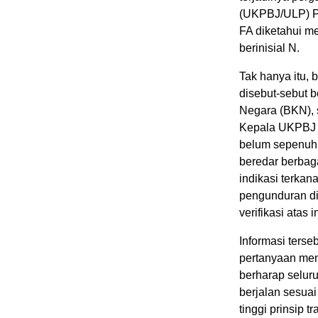
(UKPBJ/ULP) Pe
FA diketahui me
berinisial N.
Tak hanya itu,
disebut-sebut 
Negara (BKN), 
Kepala UKPBJ a
belum sepenuhn
beredar berbag
indikasi terkan
pengunduran di
verifikasi atas 
Informasi ters
pertanyaan men
berharap selur
berjalan sesua
tinggi prinsip t