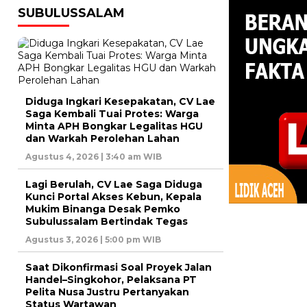
SUBULUSSALAM
Diduga Ingkari Kesepakatan, CV Lae
Saga Kembali Tuai Protes: Warga
Minta APH Bongkar Legalitas HGU
dan Warkah Perolehan Lahan
Agustus 4, 2026 | 3:40 am WIB
Lagi Berulah, CV Lae Saga Diduga
Kunci Portal Akses Kebun, Kepala
Mukim Binanga Desak Pemko
Subulussalam Bertindak Tegas
Agustus 3, 2026 | 5:00 pm WIB
Saat Dikonfirmasi Soal Proyek Jalan
Handel–Singkohor, Pelaksana PT
Pelita Nusa Justru Pertanyakan
Status Wartawan