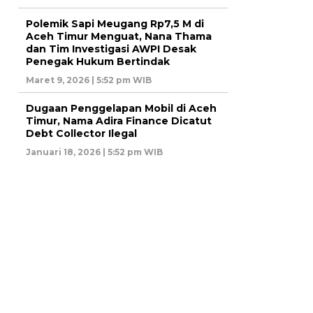
Polemik Sapi Meugang Rp7,5 M di
Aceh Timur Menguat, Nana Thama
dan Tim Investigasi AWPI Desak
Penegak Hukum Bertindak
Maret 9, 2026 | 5:52 pm WIB
Dugaan Penggelapan Mobil di Aceh
Timur, Nama Adira Finance Dicatut
Debt Collector Ilegal
Januari 18, 2026 | 5:52 pm WIB