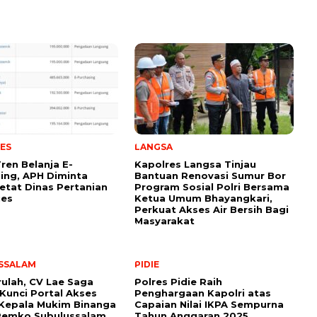
ES
LANGSA
Tren Belanja E-
Kapolres Langsa Tinjau
ing, APH Diminta
Bantuan Renovasi Sumur Bor
etat Dinas Pertanian
Program Sosial Polri Bersama
ues
Ketua Umum Bhayangkari,
Perkuat Akses Air Bersih Bagi
Masyarakat
SSALAM
PIDIE
rulah, CV Lae Saga
Polres Pidie Raih
Kunci Portal Akses
Penghargaan Kapolri atas
Kepala Mukim Binanga
Capaian Nilai IKPA Sempurna
Pemko Subulussalam
Tahun Anggaran 2025