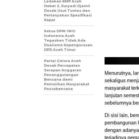
Ledakan KMP Aceh
Hebat 2, Suryadi Djamil
Desak Usut Tuntas dan
Pertanyakan Spesifikasi
Kapal
Ketua DPW IWO
Indonesia Aceh
Tegaskan Tidak Ada
Dualisme Kepengurusan
DPD Aceh Timur
Partai Gelora Aceh
Desak Percepatan
Serapan Anggaran
Menurutnya, la
Penanggulangan
Bencana demi
sekaligus menj
Pemulihan Masyarakat
masyarakat ter
Pascabencana
lanjutan semest
sebelumnya ben
Di sisi lain, b
pembangunan la
dengan adanya 
terjadinya per