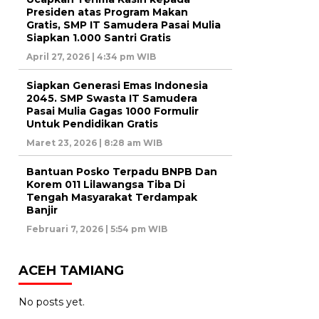
Presiden atas Program Makan
Gratis, SMP IT Samudera Pasai Mulia
Siapkan 1.000 Santri Gratis
April 27, 2026 | 4:34 pm WIB
Siapkan Generasi Emas Indonesia
2045. SMP Swasta IT Samudera
Pasai Mulia Gagas 1000 Formulir
Untuk Pendidikan Gratis
Maret 23, 2026 | 8:28 am WIB
Bantuan Posko Terpadu BNPB Dan
Korem 011 Lilawangsa Tiba Di
Tengah Masyarakat Terdampak
Banjir
Februari 7, 2026 | 5:54 pm WIB
ACEH TAMIANG
No posts yet.