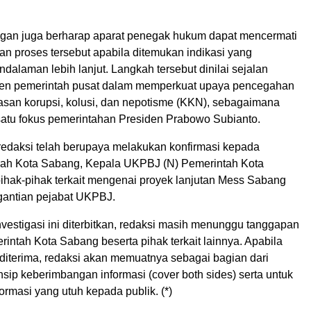
gan juga berharap aparat penegak hukum dapat mencermati
an proses tersebut apabila ditemukan indikasi yang
alaman lebih lanjut. Langkah tersebut dinilai sejalan
en pemerintah pusat dalam memperkuat upaya pencegahan
san korupsi, kolusi, dan nepotisme (KKN), sebagaimana
satu fokus pemerintahan Presiden Prabowo Subianto.
 redaksi telah berupaya melakukan konfirmasi kepada
rah Kota Sabang, Kepala UKPBJ (N) Pemerintah Kota
pihak-pihak terkait mengenai proyek lanjutan Mess Sabang
gantian pejabat UKPBJ.
nvestigasi ini diterbitkan, redaksi masih menunggu tanggapan
rintah Kota Sabang beserta pihak terkait lainnya. Apabila
ah diterima, redaksi akan memuatnya sebagai bagian dari
sip keberimbangan informasi (cover both sides) serta untuk
rmasi yang utuh kepada publik. (*)