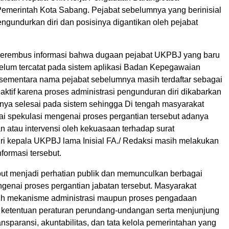
merintah Kota Sabang. Pejabat sebelumnya yang berinisial
ngundurkan diri dan posisinya digantikan oleh pejabat
 berembus informasi bahwa dugaan pejabat UKPBJ yang baru
belum tercatat pada sistem aplikasi Badan Kepegawaian
sementara nama pejabat sebelumnya masih terdaftar sebagai
ktif karena proses administrasi pengunduran diri dikabarkan
ya selesai pada sistem sehingga Di tengah masyarakat
ai spekulasi mengenai proses pergantian tersebut adanya
an atau intervensi oleh kekuasaan terhadap surat
ri kepala UKPBJ lama Inisial FA./ Redaksi masih melakukan
informasi tersebut.
ebut menjadi perhatian publik dan memunculkan berbagai
genai proses pergantian jabatan tersebut. Masyarakat
uh mekanisme administrasi maupun proses pengadaan
i ketentuan peraturan perundang-undangan serta menjunjung
ransparansi, akuntabilitas, dan tata kelola pemerintahan yang