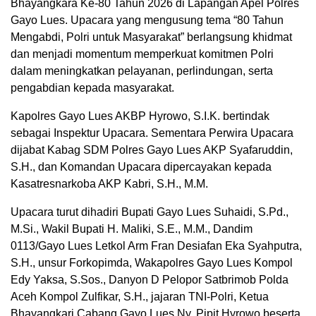
Bhayangkara Ke-80 Tahun 2026 di Lapangan Apel Polres
Gayo Lues. Upacara yang mengusung tema “80 Tahun
Mengabdi, Polri untuk Masyarakat” berlangsung khidmat
dan menjadi momentum memperkuat komitmen Polri
dalam meningkatkan pelayanan, perlindungan, serta
pengabdian kepada masyarakat.
Kapolres Gayo Lues AKBP Hyrowo, S.I.K. bertindak
sebagai Inspektur Upacara. Sementara Perwira Upacara
dijabat Kabag SDM Polres Gayo Lues AKP Syafaruddin,
S.H., dan Komandan Upacara dipercayakan kepada
Kasatresnarkoba AKP Kabri, S.H., M.M.
Upacara turut dihadiri Bupati Gayo Lues Suhaidi, S.Pd.,
M.Si., Wakil Bupati H. Maliki, S.E., M.M., Dandim
0113/Gayo Lues Letkol Arm Fran Desiafan Eka Syahputra,
S.H., unsur Forkopimda, Wakapolres Gayo Lues Kompol
Edy Yaksa, S.Sos., Danyon D Pelopor Satbrimob Polda
Aceh Kompol Zulfikar, S.H., jajaran TNI-Polri, Ketua
Bhayangkari Cabang Gayo Lues Ny. Pipit Hyrowo beserta