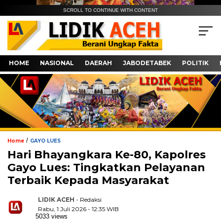
SCROLL TO CONTINUE WITH CONTENT
HOME
NASIONAL
DAERAH
JABODETABEK
POLITIK
/
Home
GAYO LUES
Hari Bhayangkara Ke-80, Kapolres
Gayo Lues: Tingkatkan Pelayanan
Terbaik Kepada Masyarakat
LIDIK ACEH
- Redaksi
Rabu, 1 Juli 2026 - 12:35 WIB
5033 views