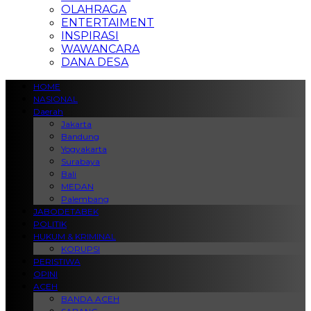
OLAHRAGA
ENTERTAIMENT
INSPIRASI
WAWANCARA
DANA DESA
HOME
NASIONAL
Daerah
Jakarta
Bandung
Yogyakarta
Surabaya
Bali
MEDAN
Palembang
JABODETABEK
POLITIK
HUKUM & KRIMINAL
KORUPSI
PERISTIWA
OPINI
ACEH
BANDA ACEH