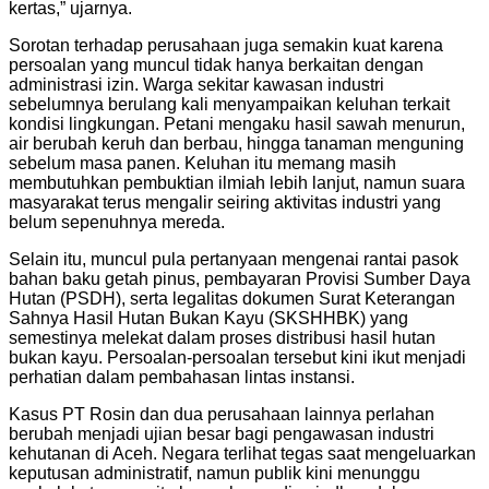
kertas,” ujarnya.
Sorotan terhadap perusahaan juga semakin kuat karena
persoalan yang muncul tidak hanya berkaitan dengan
administrasi izin. Warga sekitar kawasan industri
sebelumnya berulang kali menyampaikan keluhan terkait
kondisi lingkungan. Petani mengaku hasil sawah menurun,
air berubah keruh dan berbau, hingga tanaman menguning
sebelum masa panen. Keluhan itu memang masih
membutuhkan pembuktian ilmiah lebih lanjut, namun suara
masyarakat terus mengalir seiring aktivitas industri yang
belum sepenuhnya mereda.
Selain itu, muncul pula pertanyaan mengenai rantai pasok
bahan baku getah pinus, pembayaran Provisi Sumber Daya
Hutan (PSDH), serta legalitas dokumen Surat Keterangan
Sahnya Hasil Hutan Bukan Kayu (SKSHHBK) yang
semestinya melekat dalam proses distribusi hasil hutan
bukan kayu. Persoalan-persoalan tersebut kini ikut menjadi
perhatian dalam pembahasan lintas instansi.
Kasus PT Rosin dan dua perusahaan lainnya perlahan
berubah menjadi ujian besar bagi pengawasan industri
kehutanan di Aceh. Negara terlihat tegas saat mengeluarkan
keputusan administratif, namun publik kini menunggu