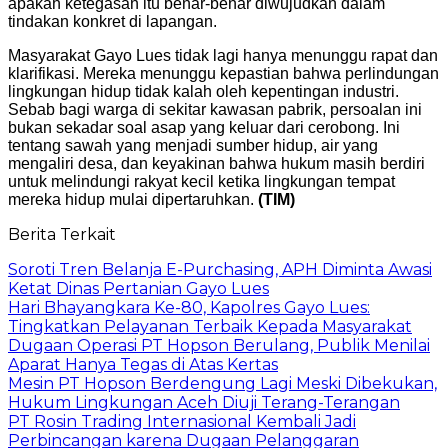
apakah ketegasan itu benar-benar diwujudkan dalam
tindakan konkret di lapangan.
Masyarakat Gayo Lues tidak lagi hanya menunggu rapat dan
klarifikasi. Mereka menunggu kepastian bahwa perlindungan
lingkungan hidup tidak kalah oleh kepentingan industri.
Sebab bagi warga di sekitar kawasan pabrik, persoalan ini
bukan sekadar soal asap yang keluar dari cerobong. Ini
tentang sawah yang menjadi sumber hidup, air yang
mengaliri desa, dan keyakinan bahwa hukum masih berdiri
untuk melindungi rakyat kecil ketika lingkungan tempat
mereka hidup mulai dipertaruhkan.
(TIM)
Berita Terkait
Soroti Tren Belanja E-Purchasing, APH Diminta Awasi
Ketat Dinas Pertanian Gayo Lues
Hari Bhayangkara Ke-80, Kapolres Gayo Lues:
Tingkatkan Pelayanan Terbaik Kepada Masyarakat
Dugaan Operasi PT Hopson Berulang, Publik Menilai
Aparat Hanya Tegas di Atas Kertas
Mesin PT Hopson Berdengung Lagi Meski Dibekukan,
Hukum Lingkungan Aceh Diuji Terang-Terangan
PT Rosin Trading Internasional Kembali Jadi
Perbincangan karena Dugaan Pelanggaran