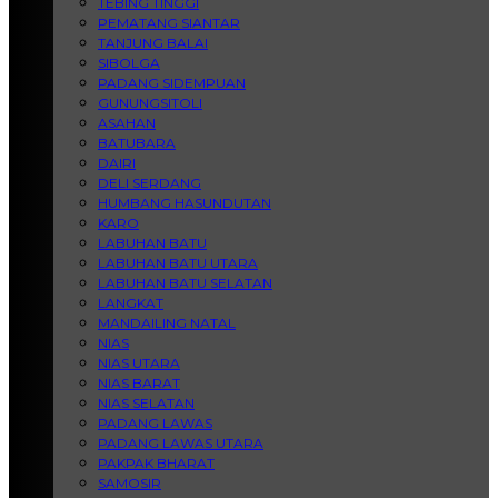
TEBING TINGGI
PEMATANG SIANTAR
TANJUNG BALAI
SIBOLGA
PADANG SIDEMPUAN
GUNUNGSITOLI
ASAHAN
BATUBARA
DAIRI
DELI SERDANG
HUMBANG HASUNDUTAN
KARO
LABUHAN BATU
LABUHAN BATU UTARA
LABUHAN BATU SELATAN
LANGKAT
MANDAILING NATAL
NIAS
NIAS UTARA
NIAS BARAT
NIAS SELATAN
PADANG LAWAS
PADANG LAWAS UTARA
PAKPAK BHARAT
SAMOSIR