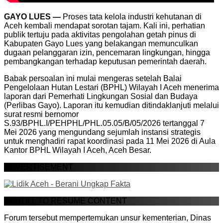
GAYO LUES —
Proses tata kelola industri kehutanan di
Aceh kembali mendapat sorotan tajam. Kali ini, perhatian
publik tertuju pada aktivitas pengolahan getah pinus di
Kabupaten Gayo Lues yang belakangan memunculkan
dugaan pelanggaran izin, pencemaran lingkungan, hingga
pembangkangan terhadap keputusan pemerintah daerah.
Babak persoalan ini mulai mengeras setelah Balai
Pengelolaan Hutan Lestari (BPHL) Wilayah I Aceh menerima
laporan dari Pemerhati Lingkungan Sosial dan Budaya
(Perlibas Gayo). Laporan itu kemudian ditindaklanjuti melalui
surat resmi bernomor
S.93/BPHL.I/PEHPHL/PHL.05.05/B/05/2026 tertanggal 7
Mei 2026 yang mengundang sejumlah instansi strategis
untuk menghadiri rapat koordinasi pada 11 Mei 2026 di Aula
Kantor BPHL Wilayah I Aceh, Aceh Besar.
ADVERTISEMENT
SCROLL TO RESUME CONTENT
Forum tersebut mempertemukan unsur kementerian, Dinas