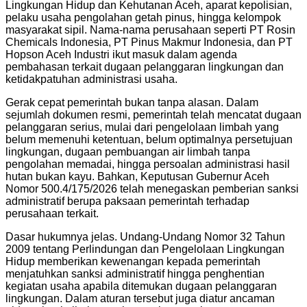
Lingkungan Hidup dan Kehutanan Aceh, aparat kepolisian,
pelaku usaha pengolahan getah pinus, hingga kelompok
masyarakat sipil. Nama-nama perusahaan seperti PT Rosin
Chemicals Indonesia, PT Pinus Makmur Indonesia, dan PT
Hopson Aceh Industri ikut masuk dalam agenda
pembahasan terkait dugaan pelanggaran lingkungan dan
ketidakpatuhan administrasi usaha.
Gerak cepat pemerintah bukan tanpa alasan. Dalam
sejumlah dokumen resmi, pemerintah telah mencatat dugaan
pelanggaran serius, mulai dari pengelolaan limbah yang
belum memenuhi ketentuan, belum optimalnya persetujuan
lingkungan, dugaan pembuangan air limbah tanpa
pengolahan memadai, hingga persoalan administrasi hasil
hutan bukan kayu. Bahkan, Keputusan Gubernur Aceh
Nomor 500.4/175/2026 telah menegaskan pemberian sanksi
administratif berupa paksaan pemerintah terhadap
perusahaan terkait.
Dasar hukumnya jelas. Undang-Undang Nomor 32 Tahun
2009 tentang Perlindungan dan Pengelolaan Lingkungan
Hidup memberikan kewenangan kepada pemerintah
menjatuhkan sanksi administratif hingga penghentian
kegiatan usaha apabila ditemukan dugaan pelanggaran
lingkungan. Dalam aturan tersebut juga diatur ancaman