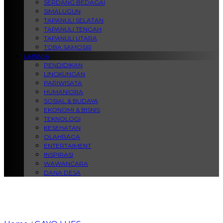
SERDANG BEDAGAI
SIMALUGUN
TAPANULI SELATAN
TAPANULI TENGAH
TAPANULI UTARA
TOBA SAMOSIR
LAINNYA
PENDIDIKAN
LINGKUNGAN
PARIWISATA
HUMANIORA
SOSIAL & BUDAYA
EKONOMI & BISNIS
TEKNOLOGI
KESEHATAN
OLAHRAGA
ENTERTAIMENT
INSPIRASI
WAWANCARA
DANA DESA