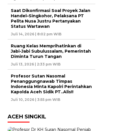
Saat Dikonfirmasi Soal Proyek Jalan
Handel–Singkohor, Pelaksana PT
Pelita Nusa Justru Pertanyakan
Status Wartawan
Juli 14, 2026 | 8:02 pm WIB
Ruang Kelas Memprihatinkan di
Jabi-Jabi Subulussalam, Pemerintah
Diminta Turun Tangan
Juli 13, 2026 | 2:33 pm WIB
Profesor Sutan Nasomal
Penanggungnawab Timpas
Indonesia Minta Kapolri Perintahkan
Kapolda Aceh Sidik PT..Alis!!
Juli 10, 2026 | 3:55 pm WIB
ACEH SINGKIL