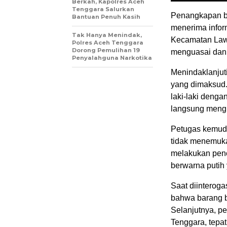
Berkah, Kapolres Aceh
Tenggara Salurkan
Penangkapan be
Bantuan Penuh Kasih
menerima infor
Tak Hanya Menindak,
Kecamatan Lawe
Polres Aceh Tenggara
Dorong Pemulihan 19
menguasai dan 
Penyalahguna Narkotika
Menindaklanjuti
yang dimaksud.
laki-laki deng
langsung mengh
Petugas kemud
tidak menemukan
melakukan penc
berwarna putih 
Saat diinteroga
bahwa barang bu
Selanjutnya, p
Tenggara, tepa