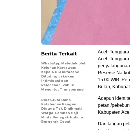
Aceh Tenggara 
Berita Terkait
Aceh Tenggara 
WhatsApp Meledak oleh
penyalahgunaan
Keluhan Karyawan:
Kepala BSI Kutacane
Reserse Narkob
Dituding Lakukan
15.00 WIB. Pe
Intimidasi dan
Pelecehan, Publik
Bulan, Kabupat
Menuntut Transparansi
Adapun identit
Rp134 Juta Dana
Ketahanan Pangan
petani/pekebu
Diduga Tak Dinikmati
Kabupaten Ace
Warga, Lembah Haji
Minta Penegak Hukum
Bergerak Cepat
Dari tangan pe