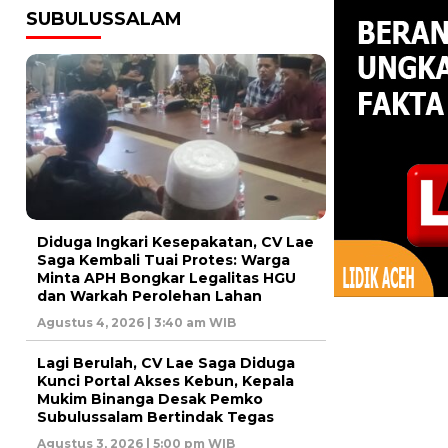
SUBULUSSALAM
Diduga Ingkari Kesepakatan, CV Lae
Saga Kembali Tuai Protes: Warga
Minta APH Bongkar Legalitas HGU
dan Warkah Perolehan Lahan
Agustus 4, 2026 | 3:40 am WIB
Lagi Berulah, CV Lae Saga Diduga
Kunci Portal Akses Kebun, Kepala
Mukim Binanga Desak Pemko
Subulussalam Bertindak Tegas
Agustus 3, 2026 | 5:00 pm WIB