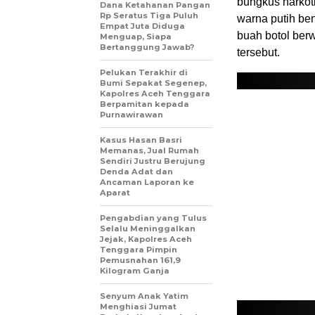
bungkus narkot
Dana Ketahanan Pangan
Rp Seratus Tiga Puluh
warna putih ben
Empat Juta Diduga
buah botol ber
Menguap, Siapa
Bertanggung Jawab?
tersebut.
Pelukan Terakhir di
Bumi Sepakat Segenep,
Kapolres Aceh Tenggara
Berpamitan kepada
Purnawirawan
Kasus Hasan Basri
Memanas, Jual Rumah
Sendiri Justru Berujung
Denda Adat dan
Ancaman Laporan ke
Aparat
Pengabdian yang Tulus
Selalu Meninggalkan
Jejak, Kapolres Aceh
Tenggara Pimpin
Pemusnahan 161,9
Kilogram Ganja
Senyum Anak Yatim
Menghiasi Jumat