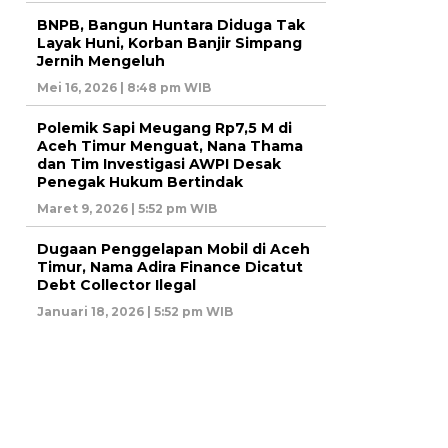
BNPB, Bangun Huntara Diduga Tak
Layak Huni, Korban Banjir Simpang
Jernih Mengeluh
Mei 16, 2026 | 8:48 pm WIB
Polemik Sapi Meugang Rp7,5 M di
Aceh Timur Menguat, Nana Thama
dan Tim Investigasi AWPI Desak
Penegak Hukum Bertindak
Maret 9, 2026 | 5:52 pm WIB
Dugaan Penggelapan Mobil di Aceh
Timur, Nama Adira Finance Dicatut
Debt Collector Ilegal
Januari 18, 2026 | 5:52 pm WIB