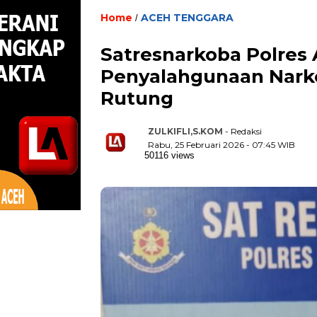
Home
ACEH TENGGARA
/
Satresnarkoba Polres
Penyalahgunaan Narko
Rutung
ZULKIFLI,S.KOM
- Redaksi
Rabu, 25 Februari 2026 - 07:45 WIB
50116 views