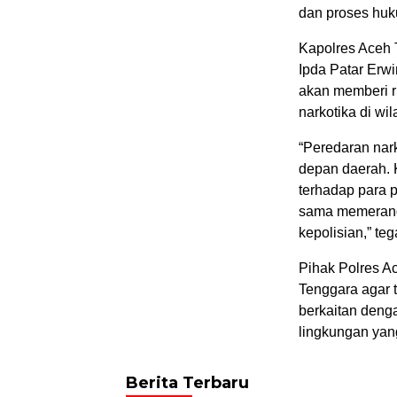
dan proses huku
Kapolres Aceh 
Ipda Patar Erw
akan memberi 
narkotika di w
“Peredaran nar
depan daerah. 
terhadap para 
sama memerang
kepolisian,” te
Pihak Polres A
Tenggara agar 
berkaitan deng
lingkungan yan
Berita Terbaru