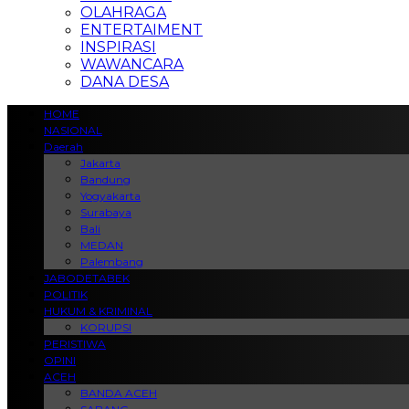
OLAHRAGA
ENTERTAIMENT
INSPIRASI
WAWANCARA
DANA DESA
HOME
NASIONAL
Daerah
Jakarta
Bandung
Yogyakarta
Surabaya
Bali
MEDAN
Palembang
JABODETABEK
POLITIK
HUKUM & KRIMINAL
KORUPSI
PERISTIWA
OPINI
ACEH
BANDA ACEH