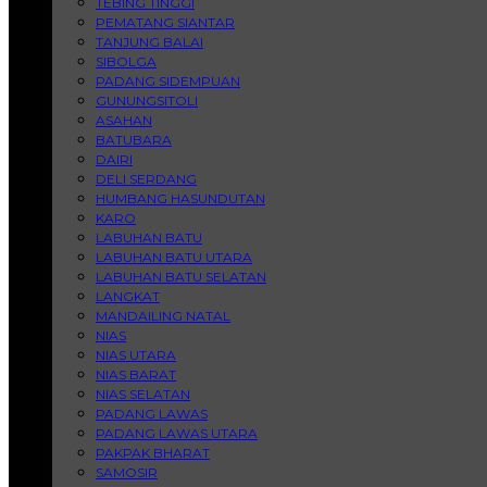
TEBING TINGGI
PEMATANG SIANTAR
TANJUNG BALAI
SIBOLGA
PADANG SIDEMPUAN
GUNUNGSITOLI
ASAHAN
BATUBARA
DAIRI
DELI SERDANG
HUMBANG HASUNDUTAN
KARO
LABUHAN BATU
LABUHAN BATU UTARA
LABUHAN BATU SELATAN
LANGKAT
MANDAILING NATAL
NIAS
NIAS UTARA
NIAS BARAT
NIAS SELATAN
PADANG LAWAS
PADANG LAWAS UTARA
PAKPAK BHARAT
SAMOSIR