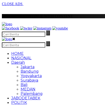
CLOSE ADS
SCROLL TO CONTINUE WITH CONTENT
✖
HOME
NASIONAL
Daerah
Jakarta
Bandung
Yogyakarta
Surabaya
Bali
MEDAN
Palembang
JABODETABEK
POLITIK