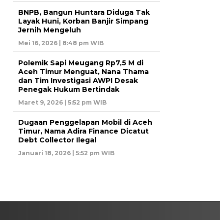
BNPB, Bangun Huntara Diduga Tak
Layak Huni, Korban Banjir Simpang
Jernih Mengeluh
Mei 16, 2026 | 8:48 pm WIB
Polemik Sapi Meugang Rp7,5 M di
Aceh Timur Menguat, Nana Thama
dan Tim Investigasi AWPI Desak
Penegak Hukum Bertindak
Maret 9, 2026 | 5:52 pm WIB
Dugaan Penggelapan Mobil di Aceh
Timur, Nama Adira Finance Dicatut
Debt Collector Ilegal
Januari 18, 2026 | 5:52 pm WIB