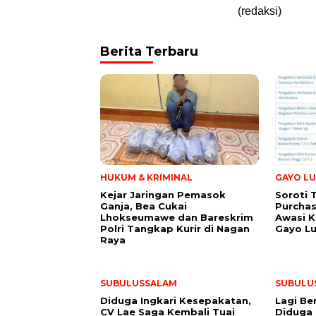
(redaksi)
Berita Terbaru
HUKUM & KRIMINAL
GAYO LU
Kejar Jaringan Pemasok
Soroti 
Ganja, Bea Cukai
Purchas
Lhokseumawe dan Bareskrim
Awasi K
Polri Tangkap Kurir di Nagan
Gayo L
Raya
SUBULUSSALAM
SUBULU
Diduga Ingkari Kesepakatan,
Lagi Be
CV Lae Saga Kembali Tuai
Diduga 