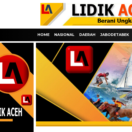
HOME
NASIONAL
DAERAH
JABODETABEK