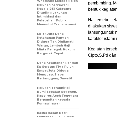
WhatsApp Meledak oleh
pembimbing. Me
Keluhan Karyawan:
Kepala BSI Kutacane
bentuk kegiat
Dituding Lakukan
Intimidasi dan
Hal tersebut t
Pelecehan, Publik
Menuntut Transparansi
dilakukan sisw
lansung,untuk 
Rp134 Juta Dana
Ketahanan Pangan
karakter islami
Diduga Tak Dinikmati
Warga, Lembah Haji
Kegiatan terseb
Minta Penegak Hukum
Bergerak Cepat
Cipto.S.Pd dàn
Dana Ketahanan Pangan
Rp Seratus Tiga Puluh
Empat Juta Diduga
Menguap, Siapa
Bertanggung Jawab?
Pelukan Terakhir di
Bumi Sepakat Segenep,
Kapolres Aceh Tenggara
Berpamitan kepada
Purnawirawan
Kasus Hasan Basri
Memanas, Jual Rumah