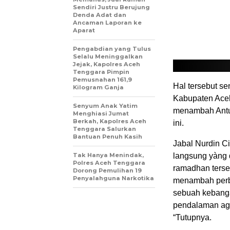
Sendiri Justru Berujung
Denda Adat dan
Ancaman Laporan ke
Aparat
Pengabdian yang Tulus
Selalu Meninggalkan
Jejak, Kapolres Aceh
Tenggara Pimpin
Pemusnahan 161,9
Hal tersebut s
Kilogram Ganja
Kabupaten Aceh
Senyum Anak Yatim
menambah Antus
Menghiasi Jumat
Berkah, Kapolres Aceh
ini.
Tenggara Salurkan
Bantuan Penuh Kasih
Jabal Nurdin C
Tak Hanya Menindak,
langsung yàng 
Polres Aceh Tenggara
ramadhan terse
Dorong Pemulihan 19
Penyalahguna Narkotika
menambah perbe
sebuah kebanga
pendalaman aga
“Tutupnya.