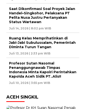
Saat Dikonfirmasi Soal Proyek Jalan
Handel–Singkohor, Pelaksana PT
Pelita Nusa Justru Pertanyakan
Status Wartawan
Juli 14, 2026 | 8:02 pm WIB
Ruang Kelas Memprihatinkan di
Jabi-Jabi Subulussalam, Pemerintah
Diminta Turun Tangan
Juli 13, 2026 | 2:33 pm WIB
Profesor Sutan Nasomal
Penanggungnawab Timpas
Indonesia Minta Kapolri Perintahkan
Kapolda Aceh Sidik PT..Alis!!
Juli 10, 2026 | 3:55 pm WIB
ACEH SINGKIL