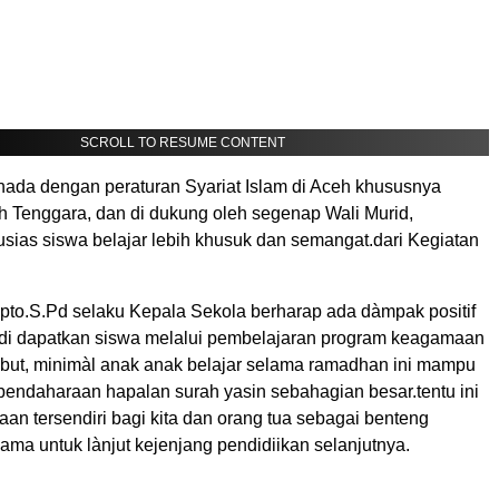
SCROLL TO RESUME CONTENT
enada dengan peraturan Syariat Islam di Aceh khususnya
 Tenggara, dan di dukung oleh segenap Wali Murid,
ias siswa belajar lebih khusuk dan semangat.dari Kegiatan
ipto.S.Pd selaku Kepala Sekola berharap ada dàmpak positif
di dapatkan siswa melalui pembelajaran program keagamaan
but, minimàl anak anak belajar selama ramadhan ini mampu
ndaharaan hapalan surah yasin sebahagian besar.tentu ini
an tersendiri bagi kita dan orang tua sebagai benteng
ma untuk lànjut kejenjang pendidiikan selanjutnya.