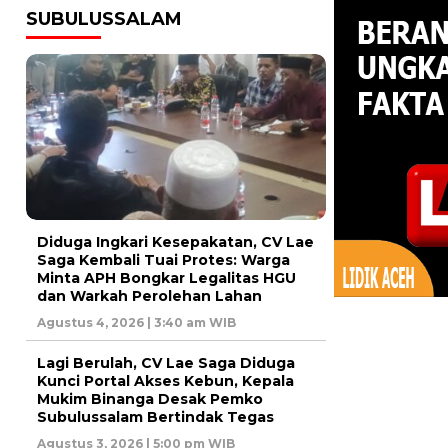
SUBULUSSALAM
Diduga Ingkari Kesepakatan, CV Lae
Saga Kembali Tuai Protes: Warga
Minta APH Bongkar Legalitas HGU
dan Warkah Perolehan Lahan
Agustus 4, 2026 | 3:40 am WIB
Lagi Berulah, CV Lae Saga Diduga
Kunci Portal Akses Kebun, Kepala
Mukim Binanga Desak Pemko
Subulussalam Bertindak Tegas
Agustus 3, 2026 | 5:00 pm WIB