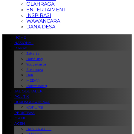
OLAHRAGA
ENTERTAIMENT
INSPIRASI
WAWANCARA
DANA DESA
HOME
NASIONAL
Daerah
Jakarta
Bandung
Yogyakarta
Surabaya
Bali
MEDAN
Palembang
JABODETABEK
POLITIK
HUKUM & KRIMINAL
KORUPSI
PERISTIWA
OPINI
ACEH
BANDA ACEH