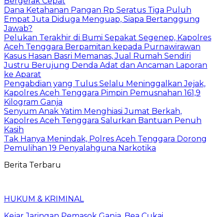
Bergerak Cepat
Dana Ketahanan Pangan Rp Seratus Tiga Puluh
Empat Juta Diduga Menguap, Siapa Bertanggung
Jawab?
Pelukan Terakhir di Bumi Sepakat Segenep, Kapolres
Aceh Tenggara Berpamitan kepada Purnawirawan
Kasus Hasan Basri Memanas, Jual Rumah Sendiri
Justru Berujung Denda Adat dan Ancaman Laporan
ke Aparat
Pengabdian yang Tulus Selalu Meninggalkan Jejak,
Kapolres Aceh Tenggara Pimpin Pemusnahan 161,9
Kilogram Ganja
Senyum Anak Yatim Menghiasi Jumat Berkah,
Kapolres Aceh Tenggara Salurkan Bantuan Penuh
Kasih
Tak Hanya Menindak, Polres Aceh Tenggara Dorong
Pemulihan 19 Penyalahguna Narkotika
Berita Terbaru
HUKUM & KRIMINAL
Kejar Jaringan Pemasok Ganja, Bea Cukai