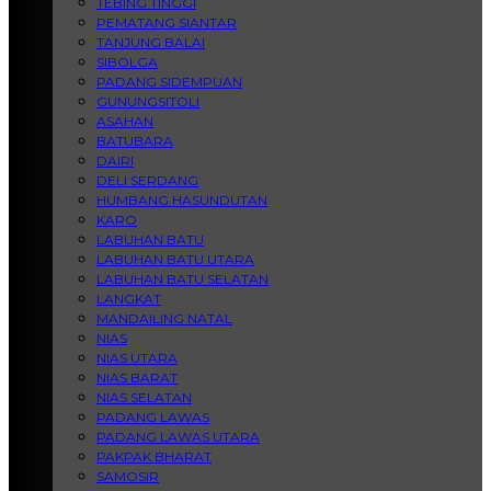
TEBING TINGGI
PEMATANG SIANTAR
TANJUNG BALAI
SIBOLGA
PADANG SIDEMPUAN
GUNUNGSITOLI
ASAHAN
BATUBARA
DAIRI
DELI SERDANG
HUMBANG HASUNDUTAN
KARO
LABUHAN BATU
LABUHAN BATU UTARA
LABUHAN BATU SELATAN
LANGKAT
MANDAILING NATAL
NIAS
NIAS UTARA
NIAS BARAT
NIAS SELATAN
PADANG LAWAS
PADANG LAWAS UTARA
PAKPAK BHARAT
SAMOSIR