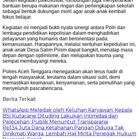
Selain kegiatan psikososial, rombongan juga menyerahkan
bantuan berupa makanan ringan dan perlengkapan sekolah
sebagai bentuk dukungan moril agar anak-anak kembali
fokus belajar.
Kegiatan ini menjadi bukti nyata sinergi antara Polri dan
lembaga pendidikan kepolisian dalam menghadirkan
pelayanan yang humanis dan berorientasi pada
kemanusiaan. Harapannya, melalui sentuhan kepedulian ini,
anak-anak Desa Salim Pinim dapat bangkit, menatap masa
depan dengan optimisme, dan melupakan trauma yang
sempat membayangi mereka.
Polres Aceh Tenggara menegaskan akan terus hadir di
tengah masyarakat, terutama dalam situasi sulit, demi
memastikan keamanan, kenyamanan, serta pemulihan yang
menyeluruh pascabencana.
Berita Terkait
WhatsApp Meledak oleh Keluhan Karyawan: Kepala
BSI Kutacane Dituding Lakukan Intimidasi dan
Pelecehan, Publik Menuntut Transparansi
Rp134 Juta Dana Ketahanan Pangan Diduga Tak
Dinikmati Warga, Lembah Haji Minta Penegak Hukum