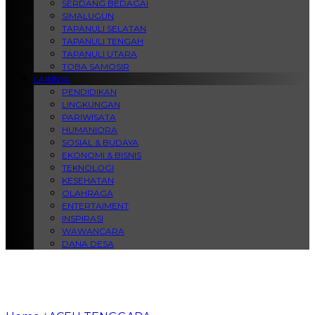
SERDANG BEDAGAI
SIMALUGUN
TAPANULI SELATAN
TAPANULI TENGAH
TAPANULI UTARA
TOBA SAMOSIR
LAINNYA
PENDIDIKAN
LINGKUNGAN
PARIWISATA
HUMANIORA
SOSIAL & BUDAYA
EKONOMI & BISNIS
TEKNOLOGI
KESEHATAN
OLAHRAGA
ENTERTAIMENT
INSPIRASI
WAWANCARA
DANA DESA