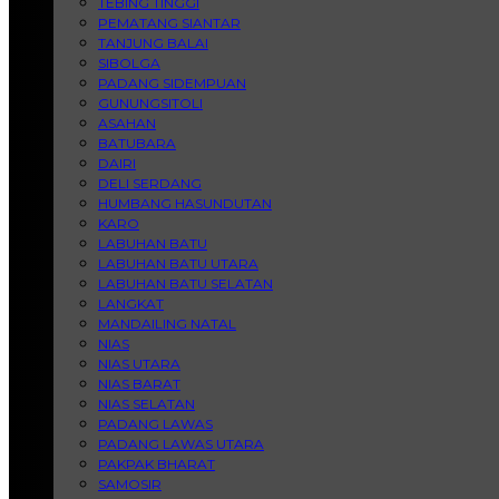
TEBING TINGGI
PEMATANG SIANTAR
TANJUNG BALAI
SIBOLGA
PADANG SIDEMPUAN
GUNUNGSITOLI
ASAHAN
BATUBARA
DAIRI
DELI SERDANG
HUMBANG HASUNDUTAN
KARO
LABUHAN BATU
LABUHAN BATU UTARA
LABUHAN BATU SELATAN
LANGKAT
MANDAILING NATAL
NIAS
NIAS UTARA
NIAS BARAT
NIAS SELATAN
PADANG LAWAS
PADANG LAWAS UTARA
PAKPAK BHARAT
SAMOSIR