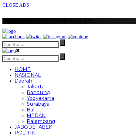
CLOSE ADS
SCROLL TO CONTINUE WITH CONTENT
✖
HOME
NASIONAL
Daerah
Jakarta
Bandung
Yogyakarta
Surabaya
Bali
MEDAN
Palembang
JABODETABEK
POLITIK