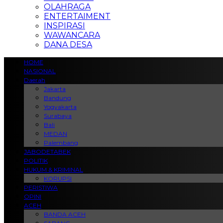
OLAHRAGA
ENTERTAIMENT
INSPIRASI
WAWANCARA
DANA DESA
HOME
NASIONAL
Daerah
Jakarta
Bandung
Yogyakarta
Surabaya
Bali
MEDAN
Palembang
JABODETABEK
POLITIK
HUKUM & KRIMINAL
KORUPSI
PERISTIWA
OPINI
ACEH
BANDA ACEH