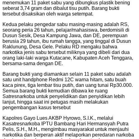
menemukan 11 paket sabu yang dibungkus plastik bening
seberat 3,74 gram dan dibalut tisu putih. Barang bukti
tersebut disaksikan oleh warga setempat.
Kedua pelaku pengedar sabu masing-masing adalah RS,
seorang peria 26 tahun, pelajar/mahasiswa, berdomisili di
Dusun Sesik, Desa Kampung Jawa, dan DE, perempuan
berusia 29 tahun, ibu rumah tangga, yang tinggal di Dusun
Raklunung, Desa Gele. Pelaku RD mengaku bahwa
narkotika jenis sabu tersebut miliknya yang dibeli dari dua
orang laki-laki warga Kutacane, Kabupaten Aceh Tenggara,
bersama-sama dengan DE.
Barang bukti yang diamankan selain 11 paket sabu adalah
satu unit handphone Redmi 12C warna hitam, satu buah
kaca pirex, tiga lembar tisu putih, dan uang tunai Rp30.000.
Semua barang bukti kemudian dibawa ke ruang
Satresnarkoba untuk penyelidikan dan penyidikan lebih
lanjut, hingga saat ini petugas masih melakukan
pengembangan kasus tersebut
Kapolres Gayo Lues AKBP Hyrowo, S.I.K., melalui
Kasatresnarkoba IPTU Bambang Hari Hermansyah Putra
Pelis, S.H., M.H., mengimbau masyarakat untuk menjauhi
narkotika dan berperan aktif melaporkan peredaran narkoba