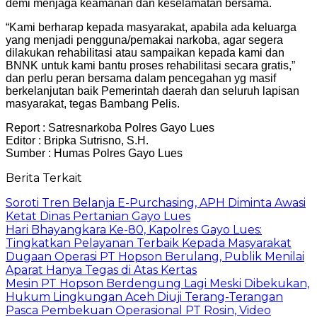
demi menjaga keamanan dan keselamatan bersama.
“Kami berharap kepada masyarakat, apabila ada keluarga
yang menjadi pengguna/pemakai narkoba, agar segera
dilakukan rehabilitasi atau sampaikan kepada kami dan
BNNK untuk kami bantu proses rehabilitasi secara gratis,”
dan perlu peran bersama dalam pencegahan yg masif
berkelanjutan baik Pemerintah daerah dan seluruh lapisan
masyarakat, tegas Bambang Pelis.
Report : Satresnarkoba Polres Gayo Lues
Editor : Bripka Sutrisno, S.H.
Sumber : Humas Polres Gayo Lues
Berita Terkait
Soroti Tren Belanja E-Purchasing, APH Diminta Awasi
Ketat Dinas Pertanian Gayo Lues
Hari Bhayangkara Ke-80, Kapolres Gayo Lues:
Tingkatkan Pelayanan Terbaik Kepada Masyarakat
Dugaan Operasi PT Hopson Berulang, Publik Menilai
Aparat Hanya Tegas di Atas Kertas
Mesin PT Hopson Berdengung Lagi Meski Dibekukan,
Hukum Lingkungan Aceh Diuji Terang-Terangan
Pasca Pembekuan Operasional PT Rosin, Video