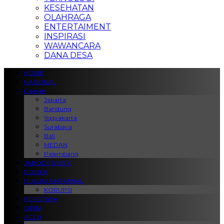
KESEHATAN
OLAHRAGA
ENTERTAIMENT
INSPIRASI
WAWANCARA
DANA DESA
HOME
NASIONAL
Daerah
Jakarta
Bandung
Yogyakarta
Surabaya
Bali
MEDAN
Palembang
JABODETABEK
POLITIK
HUKUM & KRIMINAL
KORUPSI
PERISTIWA
OPINI
ACEH