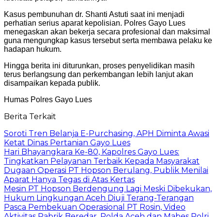
Kasus pembunuhan dr. Shanti Astuti saat ini menjadi
perhatian serius aparat kepolisian. Polres Gayo Lues
menegaskan akan bekerja secara profesional dan maksimal
guna mengungkap kasus tersebut serta membawa pelaku ke
hadapan hukum.
Hingga berita ini diturunkan, proses penyelidikan masih
terus berlangsung dan perkembangan lebih lanjut akan
disampaikan kepada publik.
Humas Polres Gayo Lues
Berita Terkait
Soroti Tren Belanja E-Purchasing, APH Diminta Awasi
Ketat Dinas Pertanian Gayo Lues
Hari Bhayangkara Ke-80, Kapolres Gayo Lues:
Tingkatkan Pelayanan Terbaik Kepada Masyarakat
Dugaan Operasi PT Hopson Berulang, Publik Menilai
Aparat Hanya Tegas di Atas Kertas
Mesin PT Hopson Berdengung Lagi Meski Dibekukan,
Hukum Lingkungan Aceh Diuji Terang-Terangan
Pasca Pembekuan Operasional PT Rosin, Video
Aktivitas Pabrik Beredar, Polda Aceh dan Mabes Polri