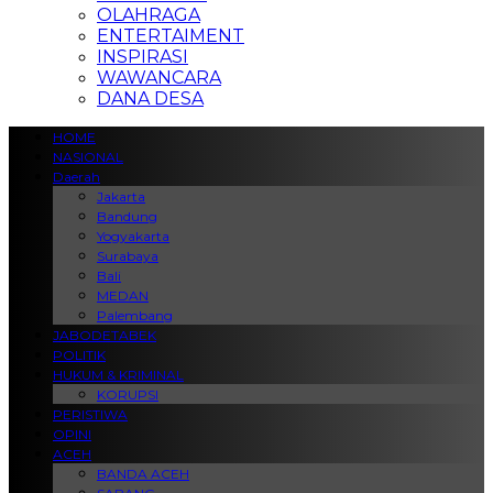
OLAHRAGA
ENTERTAIMENT
INSPIRASI
WAWANCARA
DANA DESA
HOME
NASIONAL
Daerah
Jakarta
Bandung
Yogyakarta
Surabaya
Bali
MEDAN
Palembang
JABODETABEK
POLITIK
HUKUM & KRIMINAL
KORUPSI
PERISTIWA
OPINI
ACEH
BANDA ACEH