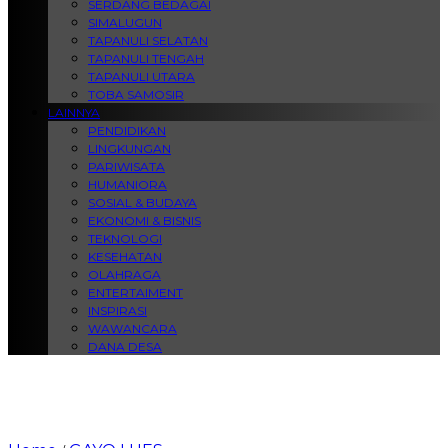
SERDANG BEDAGAI
SIMALUGUN
TAPANULI SELATAN
TAPANULI TENGAH
TAPANULI UTARA
TOBA SAMOSIR
LAINNYA
PENDIDIKAN
LINGKUNGAN
PARIWISATA
HUMANIORA
SOSIAL & BUDAYA
EKONOMI & BISNIS
TEKNOLOGI
KESEHATAN
OLAHRAGA
ENTERTAIMENT
INSPIRASI
WAWANCARA
DANA DESA