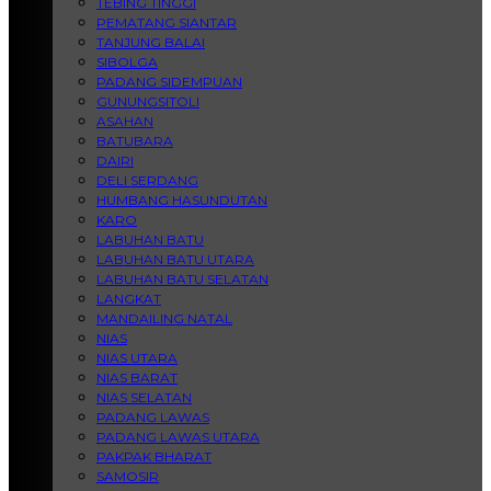
TEBING TINGGI
PEMATANG SIANTAR
TANJUNG BALAI
SIBOLGA
PADANG SIDEMPUAN
GUNUNGSITOLI
ASAHAN
BATUBARA
DAIRI
DELI SERDANG
HUMBANG HASUNDUTAN
KARO
LABUHAN BATU
LABUHAN BATU UTARA
LABUHAN BATU SELATAN
LANGKAT
MANDAILING NATAL
NIAS
NIAS UTARA
NIAS BARAT
NIAS SELATAN
PADANG LAWAS
PADANG LAWAS UTARA
PAKPAK BHARAT
SAMOSIR