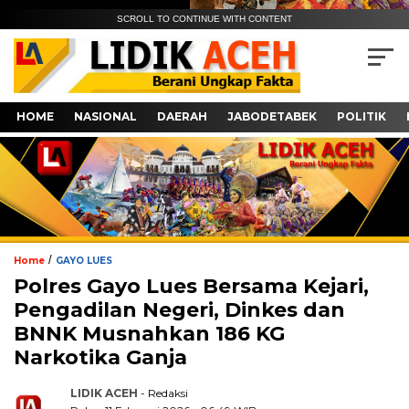
SCROLL TO CONTINUE WITH CONTENT
HOME
NASIONAL
DAERAH
JABODETABEK
POLITIK
/
Home
GAYO LUES
Polres Gayo Lues Bersama Kejari,
Pengadilan Negeri, Dinkes dan
BNNK Musnahkan 186 KG
Narkotika Ganja
LIDIK ACEH
- Redaksi