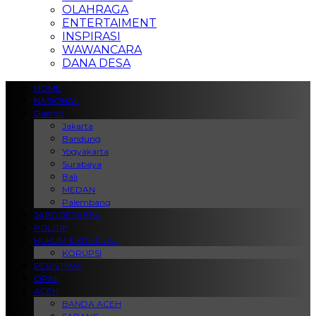
OLAHRAGA
ENTERTAIMENT
INSPIRASI
WAWANCARA
DANA DESA
HOME
NASIONAL
Daerah
Jakarta
Bandung
Yogyakarta
Surabaya
Bali
MEDAN
Palembang
JABODETABEK
POLITIK
HUKUM & KRIMINAL
KORUPSI
PERISTIWA
OPINI
ACEH
BANDA ACEH