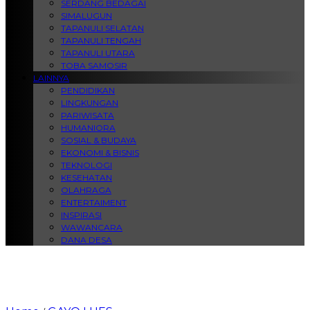
SERDANG BEDAGAI
SIMALUGUN
TAPANULI SELATAN
TAPANULI TENGAH
TAPANULI UTARA
TOBA SAMOSIR
LAINNYA
PENDIDIKAN
LINGKUNGAN
PARIWISATA
HUMANIORA
SOSIAL & BUDAYA
EKONOMI & BISNIS
TEKNOLOGI
KESEHATAN
OLAHRAGA
ENTERTAIMENT
INSPIRASI
WAWANCARA
DANA DESA