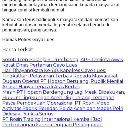
memberikan pelayanan kemanusiaan kepada masyarakat
hingga kondisi kembali normal.
Kami akan terus hadir untuk masyarakat dan memastikan
kebutuhan dasar mereka terpenuhi selama berada di
pengungsian, pungkasnya.
Humas Polres Gayo Lues
Berita Terkait
Soroti Tren Belanja E-Purchasing, APH Diminta Awasi
Ketat Dinas Pertanian Gayo Lues
Hari Bhayangkara Ke-80, Kapolres Gayo Lues:
Tingkatkan Pelayanan Terbaik Kepada Masyarakat
Dugaan Operasi PT Hopson Berulang, Publik Menilai
Aparat Hanya Tegas di Atas Kertas
Mesin PT Hopson Berdengung Lagi Meski Dibekukan,
Hukum Lingkungan Aceh Diuji Terang-Terangan
Pasca Pembekuan Operasional PT Rosin, Video
Aktivitas Pabrik Beredar, Polda Aceh dan Mabes Polri
Didesak Periksa Serius
PT Rosin Trading Internasional Kembali Jadi
Perbincangan karena Dugaan Pelanggaran