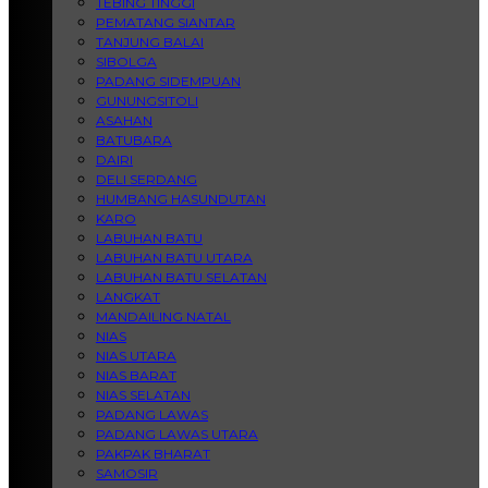
TEBING TINGGI
PEMATANG SIANTAR
TANJUNG BALAI
SIBOLGA
PADANG SIDEMPUAN
GUNUNGSITOLI
ASAHAN
BATUBARA
DAIRI
DELI SERDANG
HUMBANG HASUNDUTAN
KARO
LABUHAN BATU
LABUHAN BATU UTARA
LABUHAN BATU SELATAN
LANGKAT
MANDAILING NATAL
NIAS
NIAS UTARA
NIAS BARAT
NIAS SELATAN
PADANG LAWAS
PADANG LAWAS UTARA
PAKPAK BHARAT
SAMOSIR