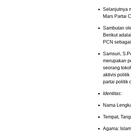
Selanjutnya 
Mars Partai C
Sambutan ole
Berikut adal
PCN sebagai 
Samsuri, S.Pd
merupakan pe
seorang tokoh
aktivis polit
partai politik
Identitas
:
Nama Lengkap
Tempat, Tangg
Agama: Isla