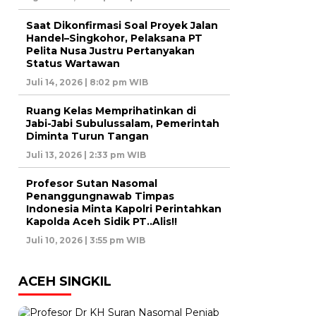
Saat Dikonfirmasi Soal Proyek Jalan
Handel–Singkohor, Pelaksana PT
Pelita Nusa Justru Pertanyakan
Status Wartawan
Juli 14, 2026 | 8:02 pm WIB
Ruang Kelas Memprihatinkan di
Jabi-Jabi Subulussalam, Pemerintah
Diminta Turun Tangan
Juli 13, 2026 | 2:33 pm WIB
Profesor Sutan Nasomal
Penanggungnawab Timpas
Indonesia Minta Kapolri Perintahkan
Kapolda Aceh Sidik PT..Alis!!
Juli 10, 2026 | 3:55 pm WIB
ACEH SINGKIL