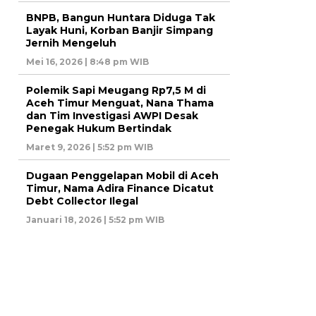
BNPB, Bangun Huntara Diduga Tak
Layak Huni, Korban Banjir Simpang
Jernih Mengeluh
Mei 16, 2026 | 8:48 pm WIB
Polemik Sapi Meugang Rp7,5 M di
Aceh Timur Menguat, Nana Thama
dan Tim Investigasi AWPI Desak
Penegak Hukum Bertindak
Maret 9, 2026 | 5:52 pm WIB
Dugaan Penggelapan Mobil di Aceh
Timur, Nama Adira Finance Dicatut
Debt Collector Ilegal
Januari 18, 2026 | 5:52 pm WIB