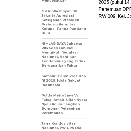
Menyesatkan
2025 (pukul 14.
Pertemuan DPP 
GP Al Washliyah DKI
Jakarta Apresiasi
RW 009, Kel. Jo
Ketegasan Presiden
Prabowo Berantas
Korupsi Tanpa Pandang
Bulu
HIMLAB RAYA Jakarta:
Pilkades Labusel
Mengikuti Regulasi
Nasional, Hentikan
Tendensius yang Tidak
Berdasarkan Fakta
Samsuri Calon Presiden
RI 2029, Idola Rakyat
Indonesia
Polda Metro Jaya Vs
Faisal Amsir, Ujian Nyata
Nyali Polisi Tangkap
Burnonan Pelecehan
Perempuan
Jaga Kondusivitas
Nasional, PW GPA DKI