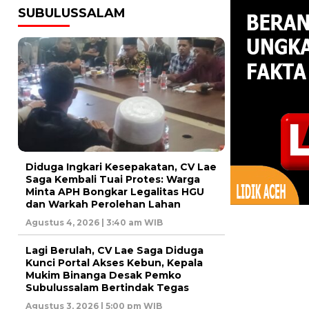
SUBULUSSALAM
Diduga Ingkari Kesepakatan, CV Lae
Saga Kembali Tuai Protes: Warga
Minta APH Bongkar Legalitas HGU
dan Warkah Perolehan Lahan
Agustus 4, 2026 | 3:40 am WIB
Lagi Berulah, CV Lae Saga Diduga
Kunci Portal Akses Kebun, Kepala
Mukim Binanga Desak Pemko
Subulussalam Bertindak Tegas
Agustus 3, 2026 | 5:00 pm WIB