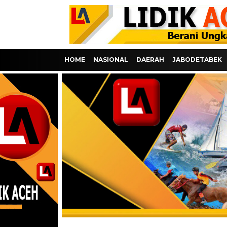
HOME
NASIONAL
DAERAH
JABODETABEK