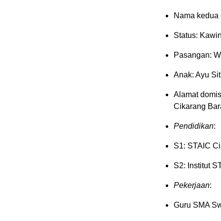
Nama kedua o
Status: Kawi
Pasangan: W
Anak: Ayu S
Alamat domisi
Cikarang Bar
Pendidikan
:
S1: STAIC Ci
S2: Institut 
Pekerjaan
:
Guru SMA Sw