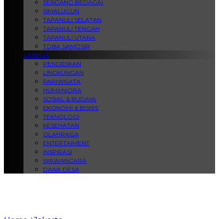
SERDANG BEDAGAI
SIMALUGUN
TAPANULI SELATAN
TAPANULI TENGAH
TAPANULI UTARA
TOBA SAMOSIR
LAINNYA
PENDIDIKAN
LINGKUNGAN
PARIWISATA
HUMANIORA
SOSIAL & BUDAYA
EKONOMI & BISNIS
TEKNOLOGI
KESEHATAN
OLAHRAGA
ENTERTAIMENT
INSPIRASI
WAWANCARA
DANA DESA