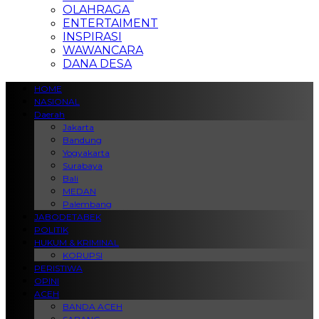
OLAHRAGA
ENTERTAIMENT
INSPIRASI
WAWANCARA
DANA DESA
HOME
NASIONAL
Daerah
Jakarta
Bandung
Yogyakarta
Surabaya
Bali
MEDAN
Palembang
JABODETABEK
POLITIK
HUKUM & KRIMINAL
KORUPSI
PERISTIWA
OPINI
ACEH
BANDA ACEH