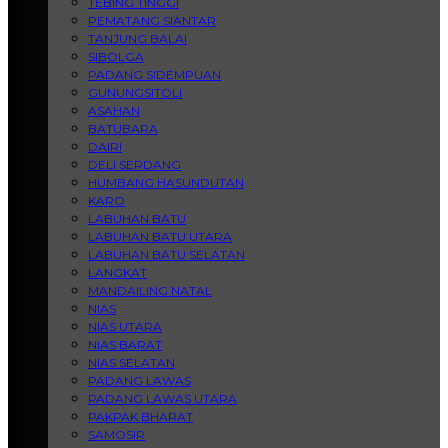
TEBING TINGGI
PEMATANG SIANTAR
TANJUNG BALAI
SIBOLGA
PADANG SIDEMPUAN
GUNUNGSITOLI
ASAHAN
BATUBARA
DAIRI
DELI SERDANG
HUMBANG HASUNDUTAN
KARO
LABUHAN BATU
LABUHAN BATU UTARA
LABUHAN BATU SELATAN
LANGKAT
MANDAILING NATAL
NIAS
NIAS UTARA
NIAS BARAT
NIAS SELATAN
PADANG LAWAS
PADANG LAWAS UTARA
PAKPAK BHARAT
SAMOSIR