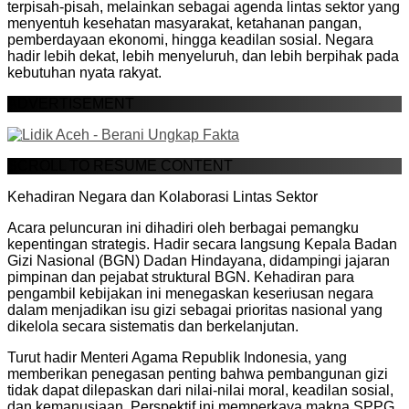
terpisah-pisah, melainkan sebagai agenda lintas sektor yang
menyentuh kesehatan masyarakat, ketahanan pangan,
pemberdayaan ekonomi, hingga keadilan sosial. Negara
hadir lebih dekat, lebih menyeluruh, dan lebih berpihak pada
kebutuhan nyata rakyat.
ADVERTISEMENT
SCROLL TO RESUME CONTENT
Kehadiran Negara dan Kolaborasi Lintas Sektor
Acara peluncuran ini dihadiri oleh berbagai pemangku
kepentingan strategis. Hadir secara langsung Kepala Badan
Gizi Nasional (BGN) Dadan Hindayana, didampingi jajaran
pimpinan dan pejabat struktural BGN. Kehadiran para
pengambil kebijakan ini menegaskan keseriusan negara
dalam menjadikan isu gizi sebagai prioritas nasional yang
dikelola secara sistematis dan berkelanjutan.
Turut hadir Menteri Agama Republik Indonesia, yang
memberikan penegasan penting bahwa pembangunan gizi
tidak dapat dilepaskan dari nilai-nilai moral, keadilan sosial,
dan kemanusiaan. Perspektif ini memperkaya makna SPPG