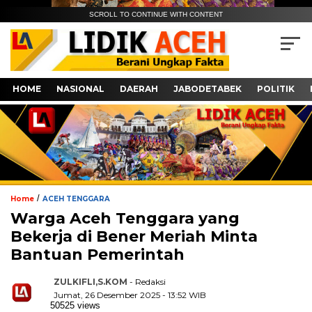
SCROLL TO CONTINUE WITH CONTENT
HOME
NASIONAL
DAERAH
JABODETABEK
POLITIK
/
Home
ACEH TENGGARA
Warga Aceh Tenggara yang
Bekerja di Bener Meriah Minta
Bantuan Pemerintah
ZULKIFLI,S.KOM
- Redaksi
Jumat, 26 Desember 2025 - 13:52 WIB
50525 views