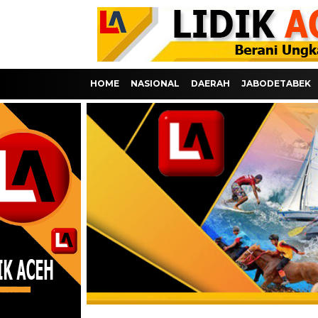
HOME
NASIONAL
DAERAH
JABODETABEK