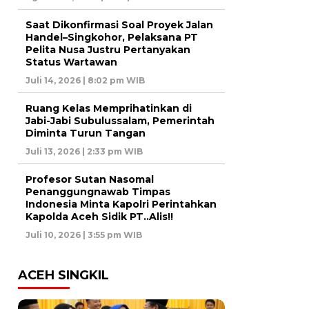
Saat Dikonfirmasi Soal Proyek Jalan
Handel–Singkohor, Pelaksana PT
Pelita Nusa Justru Pertanyakan
Status Wartawan
Juli 14, 2026 | 8:02 pm WIB
Ruang Kelas Memprihatinkan di
Jabi-Jabi Subulussalam, Pemerintah
Diminta Turun Tangan
Juli 13, 2026 | 2:33 pm WIB
Profesor Sutan Nasomal
Penanggungnawab Timpas
Indonesia Minta Kapolri Perintahkan
Kapolda Aceh Sidik PT..Alis!!
Juli 10, 2026 | 3:55 pm WIB
ACEH SINGKIL