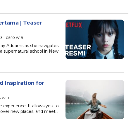
tama | Teaser
3 - 05:10 WIB
ay Addams as she navigates
a supernatural school in New
d Inspiration for
44 WIB
e experience. It allows you to
scover new places, and meet…