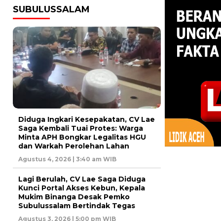
SUBULUSSALAM
Diduga Ingkari Kesepakatan, CV Lae
Saga Kembali Tuai Protes: Warga
Minta APH Bongkar Legalitas HGU
dan Warkah Perolehan Lahan
Agustus 4, 2026 | 3:40 am WIB
Lagi Berulah, CV Lae Saga Diduga
Kunci Portal Akses Kebun, Kepala
Mukim Binanga Desak Pemko
Subulussalam Bertindak Tegas
Agustus 3, 2026 | 5:00 pm WIB