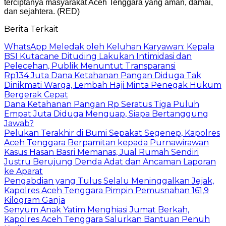
terciptanya masyarakat Aceh Tenggara yang aman, damai,
dan sejahtera. (RED)
Berita Terkait
WhatsApp Meledak oleh Keluhan Karyawan: Kepala
BSI Kutacane Dituding Lakukan Intimidasi dan
Pelecehan, Publik Menuntut Transparansi
Rp134 Juta Dana Ketahanan Pangan Diduga Tak
Dinikmati Warga, Lembah Haji Minta Penegak Hukum
Bergerak Cepat
Dana Ketahanan Pangan Rp Seratus Tiga Puluh
Empat Juta Diduga Menguap, Siapa Bertanggung
Jawab?
Pelukan Terakhir di Bumi Sepakat Segenep, Kapolres
Aceh Tenggara Berpamitan kepada Purnawirawan
Kasus Hasan Basri Memanas, Jual Rumah Sendiri
Justru Berujung Denda Adat dan Ancaman Laporan
ke Aparat
Pengabdian yang Tulus Selalu Meninggalkan Jejak,
Kapolres Aceh Tenggara Pimpin Pemusnahan 161,9
Kilogram Ganja
Senyum Anak Yatim Menghiasi Jumat Berkah,
Kapolres Aceh Tenggara Salurkan Bantuan Penuh