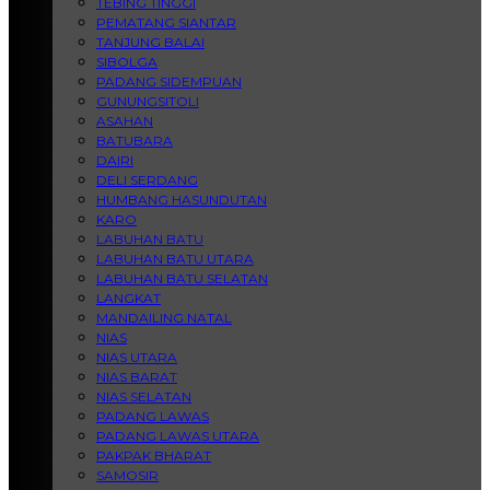
TEBING TINGGI
PEMATANG SIANTAR
TANJUNG BALAI
SIBOLGA
PADANG SIDEMPUAN
GUNUNGSITOLI
ASAHAN
BATUBARA
DAIRI
DELI SERDANG
HUMBANG HASUNDUTAN
KARO
LABUHAN BATU
LABUHAN BATU UTARA
LABUHAN BATU SELATAN
LANGKAT
MANDAILING NATAL
NIAS
NIAS UTARA
NIAS BARAT
NIAS SELATAN
PADANG LAWAS
PADANG LAWAS UTARA
PAKPAK BHARAT
SAMOSIR