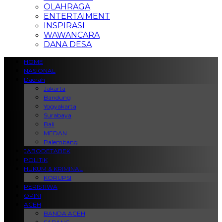
OLAHRAGA
ENTERTAIMENT
INSPIRASI
WAWANCARA
DANA DESA
HOME
NASIONAL
Daerah
Jakarta
Bandung
Yogyakarta
Surabaya
Bali
MEDAN
Palembang
JABODETABEK
POLITIK
HUKUM & KRIMINAL
KORUPSI
PERISTIWA
OPINI
ACEH
BANDA ACEH