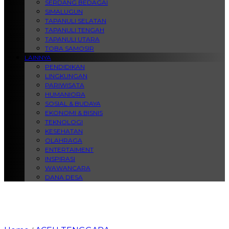
SERDANG BEDAGAI
SIMALUGUN
TAPANULI SELATAN
TAPANULI TENGAH
TAPANULI UTARA
TOBA SAMOSIR
LAINNYA
PENDIDIKAN
LINGKUNGAN
PARIWISATA
HUMANIORA
SOSIAL & BUDAYA
EKONOMI & BISNIS
TEKNOLOGI
KESEHATAN
OLAHRAGA
ENTERTAIMENT
INSPIRASI
WAWANCARA
DANA DESA