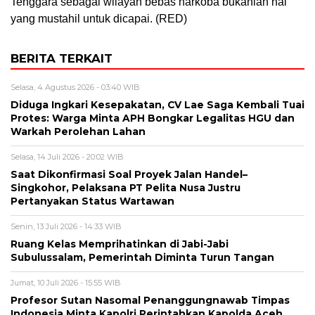
Tenggara sebagai wilayah bebas narkoba bukanlah hal
yang mustahil untuk dicapai. (RED)
BERITA TERKAIT
Selasa, 4 Agustus 2026 - 03:40 WIB
Diduga Ingkari Kesepakatan, CV Lae Saga Kembali Tuai
Protes: Warga Minta APH Bongkar Legalitas HGU dan
Warkah Perolehan Lahan
Selasa, 14 Juli 2026 - 20:02 WIB
Saat Dikonfirmasi Soal Proyek Jalan Handel–
Singkohor, Pelaksana PT Pelita Nusa Justru
Pertanyakan Status Wartawan
Senin, 13 Juli 2026 - 14:33 WIB
Ruang Kelas Memprihatinkan di Jabi-Jabi
Subulussalam, Pemerintah Diminta Turun Tangan
Jumat, 10 Juli 2026 - 15:55 WIB
Profesor Sutan Nasomal Penanggungnawab Timpas
Indonesia Minta Kapolri Perintahkan Kapolda Aceh