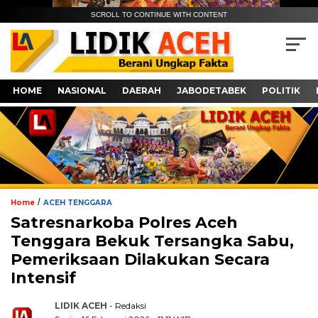
SCROLL TO CONTINUE WITH CONTENT
HOME
NASIONAL
DAERAH
JABODETABEK
POLITIK
/
Home
ACEH TENGGARA
Satresnarkoba Polres Aceh
Tenggara Bekuk Tersangka Sabu,
Pemeriksaan Dilakukan Secara
Intensif
LIDIK ACEH
- Redaksi