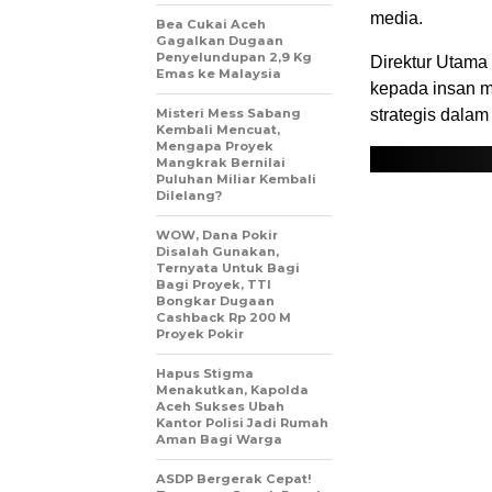
media.
Bea Cukai Aceh
Gagalkan Dugaan
Penyelundupan 2,9 Kg
Direktur Utama
Emas ke Malaysia
kepada insan me
Misteri Mess Sabang
strategis dala
Kembali Mencuat,
Mengapa Proyek
Mangkrak Bernilai
Puluhan Miliar Kembali
Dilelang?
WOW, Dana Pokir
Disalah Gunakan,
Ternyata Untuk Bagi
Bagi Proyek, TTI
Bongkar Dugaan
Cashback Rp 200 M
Proyek Pokir
Hapus Stigma
Menakutkan, Kapolda
Aceh Sukses Ubah
Kantor Polisi Jadi Rumah
Aman Bagi Warga
ASDP Bergerak Cepat!