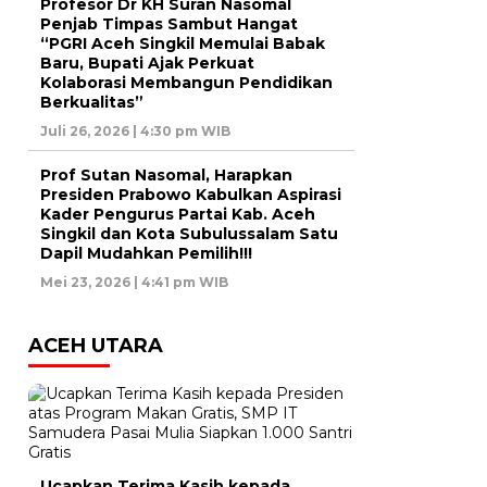
Profesor Dr KH Suran Nasomal
Penjab Timpas Sambut Hangat
“PGRI Aceh Singkil Memulai Babak
Baru, Bupati Ajak Perkuat
Kolaborasi Membangun Pendidikan
Berkualitas”
Juli 26, 2026 | 4:30 pm WIB
Prof Sutan Nasomal, Harapkan
Presiden Prabowo Kabulkan Aspirasi
Kader Pengurus Partai Kab. Aceh
Singkil dan Kota Subulussalam Satu
Dapil Mudahkan Pemilih!!!
Mei 23, 2026 | 4:41 pm WIB
ACEH UTARA
Ucapkan Terima Kasih kepada