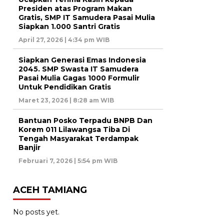
Presiden atas Program Makan
Gratis, SMP IT Samudera Pasai Mulia
Siapkan 1.000 Santri Gratis
April 27, 2026 | 4:34 pm WIB
Siapkan Generasi Emas Indonesia
2045. SMP Swasta IT Samudera
Pasai Mulia Gagas 1000 Formulir
Untuk Pendidikan Gratis
Maret 23, 2026 | 8:28 am WIB
Bantuan Posko Terpadu BNPB Dan
Korem 011 Lilawangsa Tiba Di
Tengah Masyarakat Terdampak
Banjir
Februari 7, 2026 | 5:54 pm WIB
ACEH TAMIANG
No posts yet.