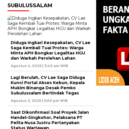
SUBULUSSALAM
Diduga Ingkari Kesepakatan, CV Lae
Saga Kembali Tuai Protes: Warga
Minta APH Bongkar Legalitas HGU
dan Warkah Perolehan Lahan
Agustus 4, 2026 | 3:40 am WIB
Lagi Berulah, CV Lae Saga Diduga
Kunci Portal Akses Kebun, Kepala
Mukim Binanga Desak Pemko
Subulussalam Bertindak Tegas
Agustus 3, 2026 | 5:00 pm WIB
Saat Dikonfirmasi Soal Proyek Jalan
Handel–Singkohor, Pelaksana PT
Pelita Nusa Justru Pertanyakan
Status Wartawan