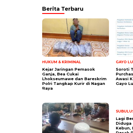
Berita Terbaru
HUKUM & KRIMINAL
GAYO LU
Kejar Jaringan Pemasok
Soroti 
Ganja, Bea Cukai
Purchas
Lhokseumawe dan Bareskrim
Awasi K
Polri Tangkap Kurir di Nagan
Gayo L
Raya
SUBULU
Lagi Be
Diduga 
Kebun, 
Desak 