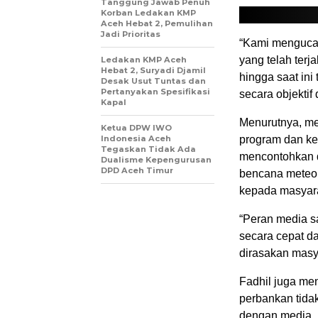
Tanggung Jawab Penuh
Korban Ledakan KMP
Aceh Hebat 2, Pemulihan
Jadi Prioritas
“Kami mengucap
yang telah terj
Ledakan KMP Aceh
Hebat 2, Suryadi Djamil
hingga saat ini
Desak Usut Tuntas dan
Pertanyakan Spesifikasi
secara objektif
Kapal
Menurutnya, me
Ketua DPW IWO
Indonesia Aceh
program dan keb
Tegaskan Tidak Ada
mencontohkan d
Dualisme Kepengurusan
DPD Aceh Timur
bencana meteor
kepada masyara
“Peran media s
secara cepat d
dirasakan masya
Fadhil juga me
perbankan tidak
dengan media.