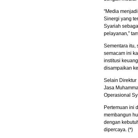
“Media menjadi
Sinergi yang te
Syariah sebaga
pelayanan,” ta
Sementara itu, 
semacam ini ka
institusi keua
disampaikan ke
Selain Direktur
Jasa Muhammad 
Operasional Sya
Pertemuan ini 
membangun hubu
dengan kebutuh
dipercaya. (*)