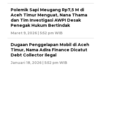
Polemik Sapi Meugang Rp7,5 M di
Aceh Timur Menguat, Nana Thama
dan Tim Investigasi AWPI Desak
Penegak Hukum Bertindak
Maret 9, 2026 | 5:52 pm WIB
Dugaan Penggelapan Mobil di Aceh
Timur, Nama Adira Finance Dicatut
Debt Collector Ilegal
Januari 18, 2026 | 5:52 pm WIB