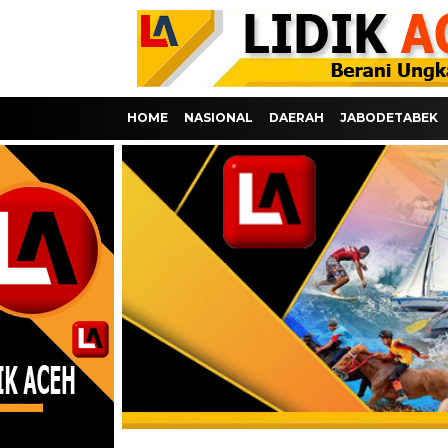
HOME
NASIONAL
DAERAH
JABODETABEK