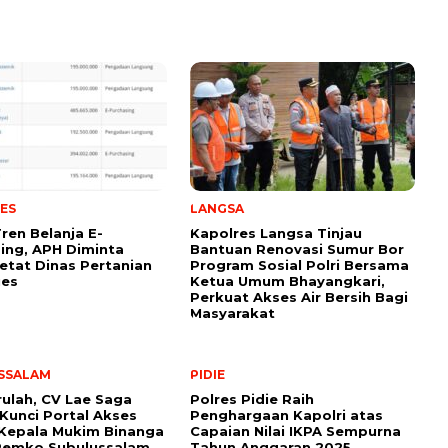
ES
LANGSA
Tren Belanja E-
Kapolres Langsa Tinjau
ing, APH Diminta
Bantuan Renovasi Sumur Bor
etat Dinas Pertanian
Program Sosial Polri Bersama
ues
Ketua Umum Bhayangkari,
Perkuat Akses Air Bersih Bagi
Masyarakat
SSALAM
PIDIE
rulah, CV Lae Saga
Polres Pidie Raih
Kunci Portal Akses
Penghargaan Kapolri atas
Kepala Mukim Binanga
Capaian Nilai IKPA Sempurna
Pemko Subulussalam
Tahun Anggaran 2025