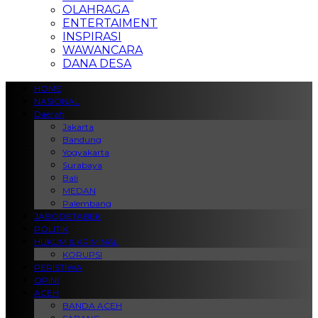
OLAHRAGA
ENTERTAIMENT
INSPIRASI
WAWANCARA
DANA DESA
HOME
NASIONAL
Daerah
Jakarta
Bandung
Yogyakarta
Surabaya
Bali
MEDAN
Palembang
JABODETABEK
POLITIK
HUKUM & KRIMINAL
KORUPSI
PERISTIWA
OPINI
ACEH
BANDA ACEH