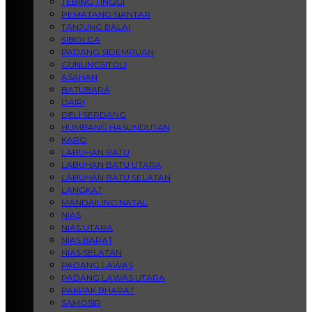
TEBING TINGGI
PEMATANG SIANTAR
TANJUNG BALAI
SIBOLGA
PADANG SIDEMPUAN
GUNUNGSITOLI
ASAHAN
BATUBARA
DAIRI
DELI SERDANG
HUMBANG HASUNDUTAN
KARO
LABUHAN BATU
LABUHAN BATU UTARA
LABUHAN BATU SELATAN
LANGKAT
MANDAILING NATAL
NIAS
NIAS UTARA
NIAS BARAT
NIAS SELATAN
PADANG LAWAS
PADANG LAWAS UTARA
PAKPAK BHARAT
SAMOSIR