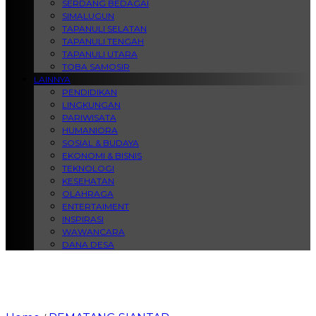
SERDANG BEDAGAI
SIMALUGUN
TAPANULI SELATAN
TAPANULI TENGAH
TAPANULI UTARA
TOBA SAMOSIR
LAINNYA
PENDIDIKAN
LINGKUNGAN
PARIWISATA
HUMANIORA
SOSIAL & BUDAYA
EKONOMI & BISNIS
TEKNOLOGI
KESEHATAN
OLAHRAGA
ENTERTAIMENT
INSPIRASI
WAWANCARA
DANA DESA