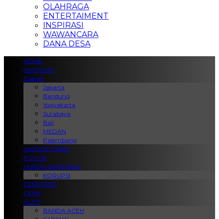
OLAHRAGA
ENTERTAIMENT
INSPIRASI
WAWANCARA
DANA DESA
HOME
NASIONAL
Daerah
Jakarta
Bandung
Yogyakarta
Surabaya
Bali
MEDAN
Palembang
JABODETABEK
POLITIK
HUKUM & KRIMINAL
KORUPSI
PERISTIWA
OPINI
ACEH
BANDA ACEH