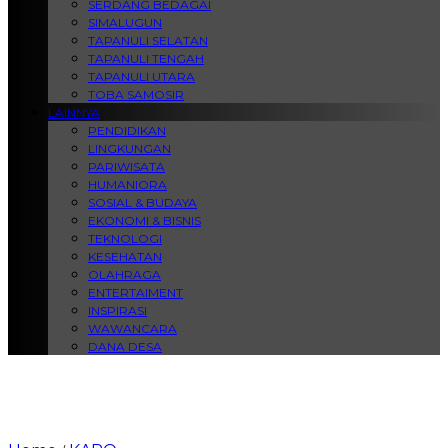
SERDANG BEDAGAI
SIMALUGUN
TAPANULI SELATAN
TAPANULI TENGAH
TAPANULI UTARA
TOBA SAMOSIR
LAINNYA
PENDIDIKAN
LINGKUNGAN
PARIWISATA
HUMANIORA
SOSIAL & BUDAYA
EKONOMI & BISNIS
TEKNOLOGI
KESEHATAN
OLAHRAGA
ENTERTAIMENT
INSPIRASI
WAWANCARA
DANA DESA