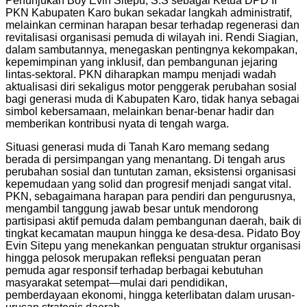
Penunjukan Boy Evin Sitepu, S.S sebagai Ketua DPD II
PKN Kabupaten Karo bukan sekadar langkah administratif,
melainkan cerminan harapan besar terhadap regenerasi dan
revitalisasi organisasi pemuda di wilayah ini. Rendi Siagian,
dalam sambutannya, menegaskan pentingnya kekompakan,
kepemimpinan yang inklusif, dan pembangunan jejaring
lintas-sektoral. PKN diharapkan mampu menjadi wadah
aktualisasi diri sekaligus motor penggerak perubahan sosial
bagi generasi muda di Kabupaten Karo, tidak hanya sebagai
simbol kebersamaan, melainkan benar-benar hadir dan
memberikan kontribusi nyata di tengah warga.
Situasi generasi muda di Tanah Karo memang sedang
berada di persimpangan yang menantang. Di tengah arus
perubahan sosial dan tuntutan zaman, eksistensi organisasi
kepemudaan yang solid dan progresif menjadi sangat vital.
PKN, sebagaimana harapan para pendiri dan pengurusnya,
mengambil tanggung jawab besar untuk mendorong
partisipasi aktif pemuda dalam pembangunan daerah, baik di
tingkat kecamatan maupun hingga ke desa-desa. Pidato Boy
Evin Sitepu yang menekankan penguatan struktur organisasi
hingga pelosok merupakan refleksi penguatan peran
pemuda agar responsif terhadap berbagai kebutuhan
masyarakat setempat—mulai dari pendidikan,
pemberdayaan ekonomi, hingga keterlibatan dalam urusan-