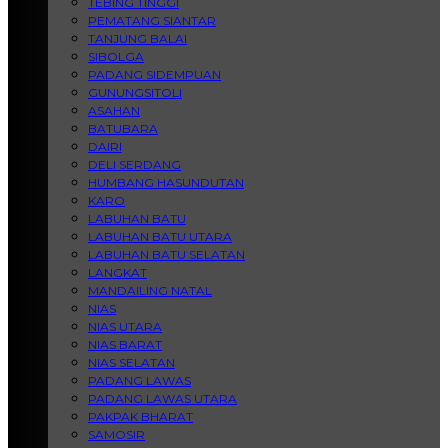
TEBING TINGGI
PEMATANG SIANTAR
TANJUNG BALAI
SIBOLGA
PADANG SIDEMPUAN
GUNUNGSITOLI
ASAHAN
BATUBARA
DAIRI
DELI SERDANG
HUMBANG HASUNDUTAN
KARO
LABUHAN BATU
LABUHAN BATU UTARA
LABUHAN BATU SELATAN
LANGKAT
MANDAILING NATAL
NIAS
NIAS UTARA
NIAS BARAT
NIAS SELATAN
PADANG LAWAS
PADANG LAWAS UTARA
PAKPAK BHARAT
SAMOSIR