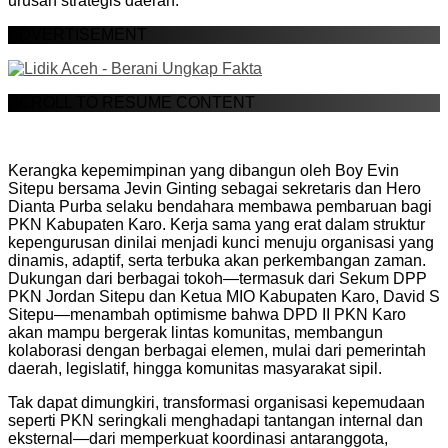
urusan strategis daerah.
ADVERTISEMENT
SCROLL TO RESUME CONTENT
Kerangka kepemimpinan yang dibangun oleh Boy Evin
Sitepu bersama Jevin Ginting sebagai sekretaris dan Hero
Dianta Purba selaku bendahara membawa pembaruan bagi
PKN Kabupaten Karo. Kerja sama yang erat dalam struktur
kepengurusan dinilai menjadi kunci menuju organisasi yang
dinamis, adaptif, serta terbuka akan perkembangan zaman.
Dukungan dari berbagai tokoh—termasuk dari Sekum DPP
PKN Jordan Sitepu dan Ketua MIO Kabupaten Karo, David S
Sitepu—menambah optimisme bahwa DPD II PKN Karo
akan mampu bergerak lintas komunitas, membangun
kolaborasi dengan berbagai elemen, mulai dari pemerintah
daerah, legislatif, hingga komunitas masyarakat sipil.
Tak dapat dimungkiri, transformasi organisasi kepemudaan
seperti PKN seringkali menghadapi tantangan internal dan
eksternal—dari memperkuat koordinasi antaranggota,