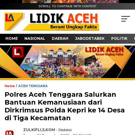
SCROLL TO CONTINUE WITH CONTENT
HOME
NASIONAL
DAERAH
JABODETABEK
POLITIK
/
Home
ACEH TENGGARA
Polres Aceh Tenggara Salurkan
Bantuan Kemanusiaan dari
Dirkrimsus Polda Kepri ke 14 Desa
di Tiga Kecamatan
ZULKIFLI,S.KOM
- Redaksi